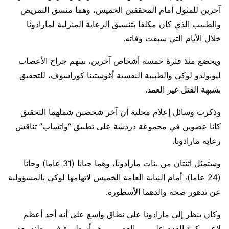
آخرين للمثول أمام المحققين الخميس، وهما منسق التمريض
والطبيب الذي كان مكلفا بتنسيق الرعاية المنزلية لمارادونا
خلال الأيام التي سبقت وفاته.
ويخضع منذ فترة خمسة أشخاص آخرين، بينهم جراح الأعصاب
ليوبولدو لوكي والطبيبة النفسية أغوستينا كوزاشوف، للتحقيق
بشبهة القتل غير العمد.
وذكرت وسائل إعلام محلية أن آخر شخصين شملهما التحقيق
كانا عضوين في مجموعة دردشة على تطبيق “واتساب” تناقش
رعاية مارادونا.
وستمثل اثنتان من بنات مارادونا، وهما جيانا (31 عاما) وجانا
(24 عاما)، أمام النيابة العامة الخميس لاتهامها لوكي بالمسؤولية
عن تدهور صحة والدهما الأسطورة.
وكان ينظر إلى مارادونا على نطاق واسع على أنه أحد أعظم
لاعبي كرة القدم على مر العصور، وهو أسطورة في وطنه بعد