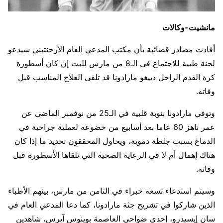
مانشيت-وكالات
أفادت مصادر قضائية بأن مكتب المدعي العام الأرجنتيني سيدعو
لجنة طبية للاجتماع في الـ8 من مارس للبت إن كان أسطورة
كرة القدم الراحل دييغو مارادونا قد تلقى العلاج المناسب قبل
وفاته.
وتوفي مارادونا بنوبة قلبية في الـ25 من نوفمبر الماضي عن
عمر ناهز 60 عاما بعد أسابيع من خضوعه لعملية جراحية في
الدماغ بسبب جلطة دموية، ويحاول المحققون تحديد ما إذا كان
هناك إهمال أم لا في الرعاية الصحية التي تلقاها الأسطورة قبل
وفاته.
وسيتم استدعاء تسعة خبراء في الثامن من مارس، بينهم الأطباء
الذين شاركوا في تشريح جثة مارادونا، كما دعا المدعي العام في
سان إيسيدرو، إحدى ضواحي العاصمة بوينوس آيرس، شاهدين