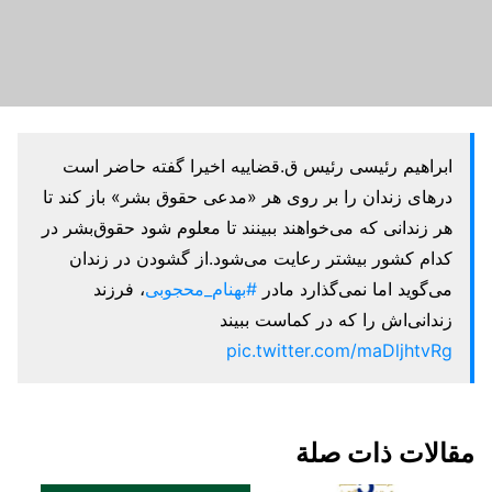
ابراهیم رئیسی رئیس ق.قضاییه اخیرا گفته حاضر است
درهای زندان را بر روی هر «مدعی حقوق بشر» باز کند تا
هر زندانی که می‌خواهند ببینند تا معلوم شود حقوق‌بشر در
کدام کشور بیشتر رعایت می‌شود.از گشودن در زندان
می‌گوید اما نمی‌گذارد مادر
#بهنام_محجوبی
، فرزند
زندانی‌اش را که در کماست ببیند
pic.twitter.com/maDljhtvRg
مقالات ذات صلة