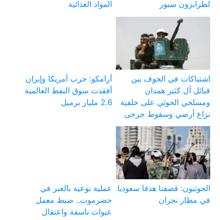
لطرابزون سبور
المواد الغذائية
اشتباكات في الجوف بين
أرامكو: حرب أمريكا وإيران
قبائل آل كثير همدان
أفقدت سوق النفط العالمية
ومسلحي الحوثي على خلفية
2.6 مليار برميل
نزاع أرضي وسقوط جرحى
الحوثيون: قصفنا هدفا سعوديا
عملية نوعية بالعبر في
في مطار نجران
حضرموت.. ضبط معمل
عبوات ناسفة واعتقال