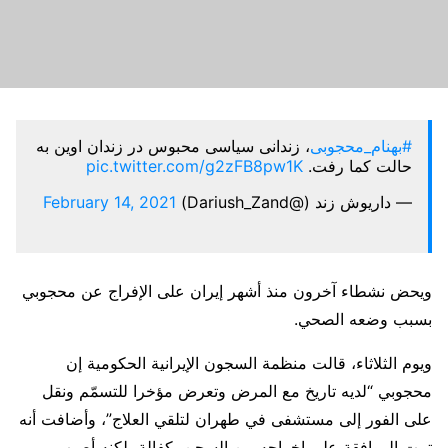
#بهنام_محجوبی
، زندانی سیاسی محبوس در زندان اوین به
حالت کما رفت.
pic.twitter.com/g2zFB8pw1K
— داریوش زند (@Dariush_Zand)
February 14, 2021
ويحض نشطاء آخرون منذ أشهر إيران على الإفراج عن محجوبي
بسبب وضعه الصحي.
ويوم الثلاثاء، قالت منظمة السجون الإيرانية الحكومية إن
محجوبي “لديه تاريخ مع المرض وتعرض مؤخرا للتسمّم ونقل
على الفور إلى مستشفى في طهران لتلقي العلاج”، وأضافت أنه
تمت الموافقة على إخراجه من السجن بكفالة، لكنه أصيب