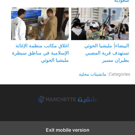
سعودية
البيضاء| مليشيا الحوثي
اغلاق مكاتب منظمة الإغاثة
تستهدف قرية المضبي
الإسلامية في مناطق سيطرة
بطيران مسير
مليشيا الحوثي
Categories:
مانشيتات محلية
Exit mobile version