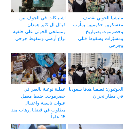
مليشيا الحوثي تقصف
اشتباكات في الجوف بين
معسكرين حكوميين بمأرب
قبائل آل كثير همدان
وحضرموت بصواريخ
ومسلحي الحوثي على خلفية
ومسيّرات وسقوط قتلى
نزاع أرضي وسقوط جرحى
وجرحى
الحوثيون: قصفنا هدفا سعوديا
عملية نوعية بالعبر في
في مطار نجران
حضرموت.. ضبط معمل
عبوات ناسفة واعتقال
مطلوب في قضايا إرهاب منذ
15 عاماً