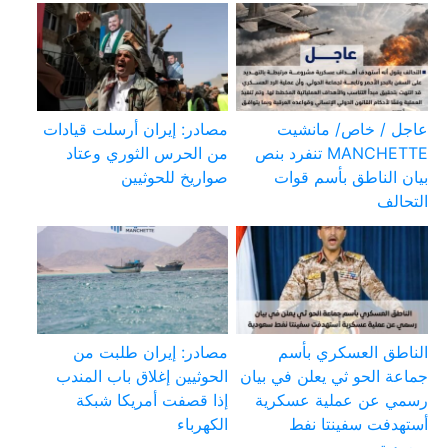
عاجل / خاص/ مانشيت
مصادر: إيران أرسلت قيادات
MANCHETTE تنفرد بنص
من الحرس الثوري وعتاد
بيان الناطق بأسم قوات
صواريخ للحوثيين
التحالف
الناطق العسكري بأسم
مصادر: إيران طلبت من
جماعة الحو ثي يعلن في بيان
الحوثيين إغلاق باب المندب
رسمي عن عملية عسكرية
إذا قصفت أمريكا شبكة
أستهدفت سفينتا نفط
الكهرباء