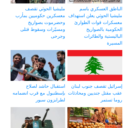
الناطق العسكري باسم
مليشيا الحوثي تقصف
مليشيا الحوثي يعلن استهداف
معسكرين حكوميين بمأرب
معسكرات قوات الطوارئ
وحضرموت بصواريخ
الحكومية بالصواريخ
ومسيّرات وسقوط قتلى
الباليستية والطائرات
وجرحى
المسيرة
إسرائيل تقصف جنوب لبنان
استقبال حاشد لصلاح
عقب مقتل جنديين ومحادثات
بإسطنبول مع قرب انضمامه
روما تستمر
لطرابزون سبور