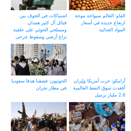
الفاو: العالم سيواجه موجة
اشتباكات في الجوف بين
ارتفاع جديدة في أسعار
قبائل آل كثير همدان
المواد الغذائية
ومسلحي الحوثي على خلفية
نزاع أرضي وسقوط جرحى
أرامكو: حرب أمريكا وإيران
الحوثيون: قصفنا هدفا سعوديا
أفقدت سوق النفط العالمية
في مطار نجران
2.6 مليار برميل