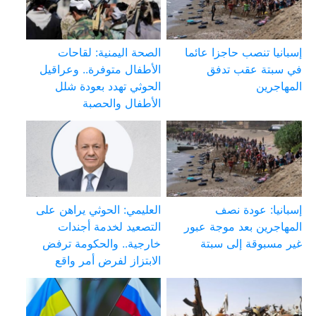
إسبانيا تنصب حاجزا عائما
الصحة اليمنية: لقاحات
في سبتة عقب تدفق
الأطفال متوفرة.. وعراقيل
المهاجرين
الحوثي تهدد بعودة شلل
الأطفال والحصبة
إسبانيا: عودة نصف
العليمي: الحوثي يراهن على
المهاجرين بعد موجة عبور
التصعيد لخدمة أجندات
غير مسبوقة إلى سبتة
خارجية.. والحكومة ترفض
الابتزاز لفرض أمر واقع