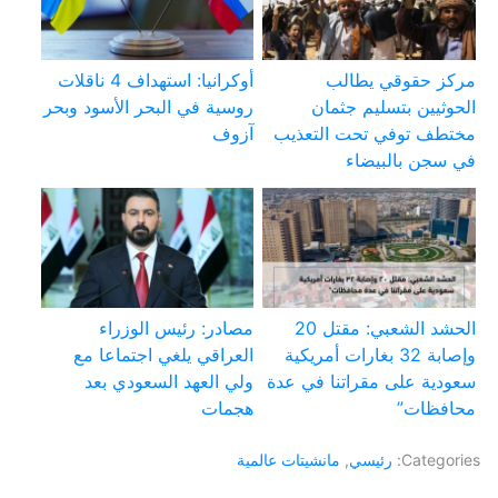
مركز حقوقي يطالب
أوكرانيا: استهداف 4 ناقلات
الحوثيين بتسليم جثمان
روسية في البحر الأسود وبحر
مختطف توفي تحت التعذيب
آزوف
في سجن بالبيضاء
الحشد الشعبي: مقتل 20
مصادر: رئيس الوزراء
وإصابة 32 بغارات أمريكية
العراقي يلغي اجتماعا مع
سعودية على مقراتنا في عدة
ولي العهد السعودي بعد
محافظات”
هجمات
Categories:
رئيسي
,
مانشيتات عالمية