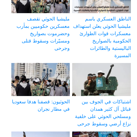
الناطق العسكري باسم
مليشيا الحوثي تقصف
مليشيا الحوثي يعلن استهداف
معسكرين حكوميين بمأرب
معسكرات قوات الطوارئ
وحضرموت بصواريخ
الحكومية بالصواريخ
ومسيّرات وسقوط قتلى
الباليستية والطائرات
وجرحى
المسيرة
اشتباكات في الجوف بين
الحوثيون: قصفنا هدفا سعوديا
قبائل آل كثير همدان
في مطار نجران
ومسلحي الحوثي على خلفية
نزاع أرضي وسقوط جرحى