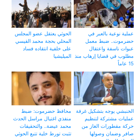
عملية نوعية بالعبر في
الحوثي يعتقل عضو المجلس
حضرموت.. ضبط معمل
المحلي بحجة محمد القيسي
عبوات ناسفة واعتقال
على خلفية انتقاده فساد
مطلوب في قضايا إرهاب منذ
الميليشيا
15 عاماً
الخنبشي يوجه بتشكيل غرفة
محافظ حضرموت: ضبط
عمليات مشتركة لتنظيم
منفذي اغتيال مراسل الحدث
حركة مقطورات الغاز من
محمد عيضة.. والتحقيقات
صافر وضمان وصولها
تثبت تورط خلية تتبع الحوثي