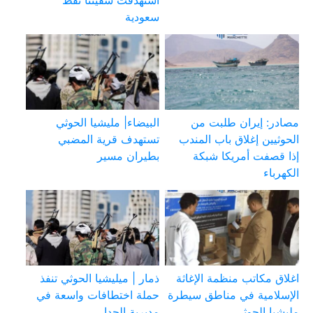
سعودية
مصادر: إيران طلبت من
البيضاء| مليشيا الحوثي
الحوثيين إغلاق باب المندب
تستهدف قرية المضبي
إذا قصفت أمريكا شبكة
بطيران مسير
الكهرباء
اغلاق مكاتب منظمة الإغاثة
ذمار | ميليشيا الحوثي تنفذ
الإسلامية في مناطق سيطرة
حملة اختطافات واسعة في
مليشيا الحوثي
مديرية الحدا