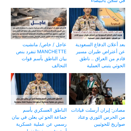
في سجن بالبيضاء
بعد أعلان الدفاع السعودية
عاجل / خاص/ مانشيت
عن أعتراض طيران مسير
MANCHETTE تنفرد بنص
قادم من العراق .. ناطق
بيان الناطق بأسم قوات
الحوثي يتبنى العملية
التحالف
مصادر: إيران أرسلت قيادات
الناطق العسكري بأسم
من الحرس الثوري وعتاد
جماعة الحو ثي يعلن في بيان
صواريخ للحوثيين
رسمي عن عملية عسكرية
أستهدفت سفينتا نفط