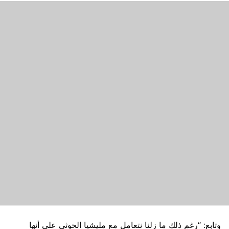
وتابع: “رغم ذلك ما زلنا نتعامل مع مليشيا الحوثي على أنها