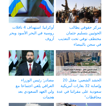
مركز حقوقي يطالب
أوكرانيا: استهداف 4 ناقلات
الحوثيين بتسليم جثمان
روسية في البحر الأسود وبحر
مختطف توفي تحت التعذيب
آزوف
في سجن بالبيضاء
الحشد الشعبي: مقتل 20
مصادر: رئيس الوزراء
وإصابة 32 بغارات أمريكية
العراقي يلغي اجتماعا مع
سعودية على مقراتنا في عدة
ولي العهد السعودي بعد
محافظات”
هجمات