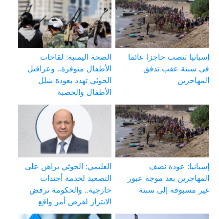
إسبانيا تنصب حاجزا عائما
الصحة اليمنية: لقاحات
في سبتة عقب تدفق
الأطفال متوفرة.. وعراقيل
المهاجرين
الحوثي تهدد بعودة شلل
الأطفال والحصبة
إسبانيا: عودة نصف
العليمي: الحوثي يراهن على
المهاجرين بعد موجة عبور
التصعيد لخدمة أجندات
غير مسبوقة إلى سبتة
خارجية.. والحكومة ترفض
الابتزاز لفرض أمر واقع