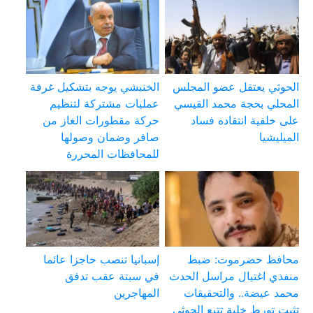
الحوثي يعتقل عضو المجلس
الخنبشي يوجه بتشكيل غرفة
المحلي بحجة محمد القيسي
عمليات مشتركة لتنظيم
على خلفية انتقاده فساد
حركة مقطورات الغاز من
الميليشيا
صافر وضمان وصولها
للمحافظات المحررة
محافظ حضرموت: ضبط
إسبانيا تنصب حاجزا عائما
منفذي اغتيال مراسل الحدث
في سبتة عقب تدفق
محمد عيضة.. والتحقيقات
المهاجرين
تثبت تورط خلية تتبع الحوثي