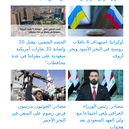
أوكرانيا: استهداف 4 ناقلات
الحشد الشعبي: مقتل 20
روسية في البحر الأسود وبحر
وإصابة 32 بغارات أمريكية
آزوف
سعودية على مقراتنا في عدة
محافظات”
مصادر: رئيس الوزراء
مصادر: الحوثيون يدرسون
العراقي يلغي اجتماعا مع
فرض رسوم على السفن في
ولي العهد السعودي بعد
البحر الأحمر
هجمات