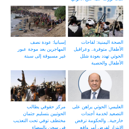
الصحة اليمنية: لقاحات
إسبانيا: عودة نصف
الأطفال متوفرة.. وعراقيل
المهاجرين بعد موجة عبور
الحوثي تهدد بعودة شلل
غير مسبوقة إلى سبتة
الأطفال والحصبة
العليمي: الحوثي يراهن على
مركز حقوقي يطالب
التصعيد لخدمة أجندات
الحوثيين بتسليم جثمان
خارجية.. والحكومة ترفض
مختطف توفي تحت التعذيب
الابتزاز لفرض أمر واقع
في سجن بالبيضاء