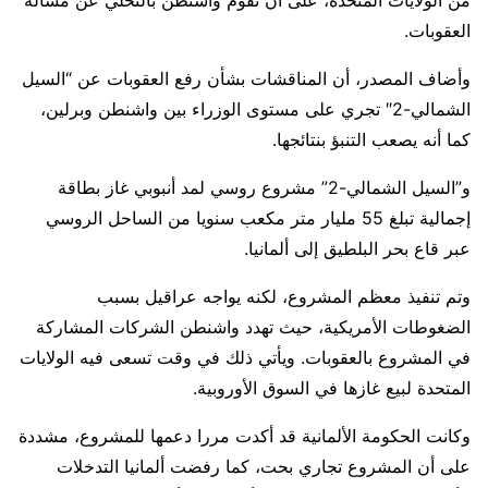
من الولايات المتحدة، على أن تقوم واشنطن بالتخلي عن مسألة
العقوبات.
وأضاف المصدر، أن المناقشات بشأن رفع العقوبات عن “السيل
الشمالي-2″ تجري على مستوى الوزراء بين واشنطن وبرلين،
كما أنه يصعب التنبؤ بنتائجها.
و”السيل الشمالي-2” مشروع روسي لمد أنبوبي غاز بطاقة
إجمالية تبلغ 55 مليار متر مكعب سنويا من الساحل الروسي
عبر قاع بحر البلطيق إلى ألمانيا.
وتم تنفيذ معظم المشروع، لكنه يواجه عراقيل بسبب
الضغوطات الأمريكية، حيث تهدد واشنطن الشركات المشاركة
في المشروع بالعقوبات. ويأتي ذلك في وقت تسعى فيه الولايات
المتحدة لبيع غازها في السوق الأوروبية.
وكانت الحكومة الألمانية قد أكدت مررا دعمها للمشروع، مشددة
على أن المشروع تجاري بحت، كما رفضت ألمانيا التدخلات