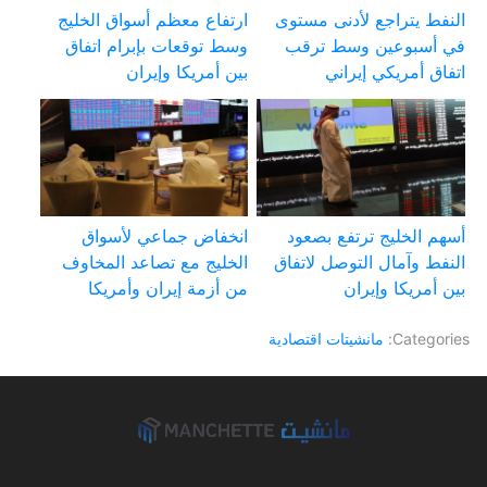
النفط يتراجع لأدنى مستوى
ارتفاع معظم أسواق الخليج
في أسبوعين وسط ترقب
وسط توقعات بإبرام اتفاق
اتفاق أمريكي إيراني
بين أمريكا وإيران
أسهم الخليج ترتفع بصعود
انخفاض جماعي لأسواق
النفط وآمال التوصل لاتفاق
الخليج مع تصاعد المخاوف
بين أمريكا وإيران
من أزمة إيران وأمريكا
Categories:
مانشيتات اقتصادية