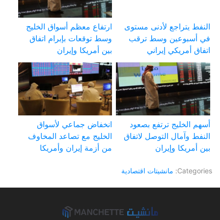
النفط يتراجع لأدنى مستوى
ارتفاع معظم أسواق الخليج
في أسبوعين وسط ترقب
وسط توقعات بإبرام اتفاق
اتفاق أمريكي إيراني
بين أمريكا وإيران
أسهم الخليج ترتفع بصعود
انخفاض جماعي لأسواق
النفط وآمال التوصل لاتفاق
الخليج مع تصاعد المخاوف
بين أمريكا وإيران
من أزمة إيران وأمريكا
Categories:
مانشيتات اقتصادية