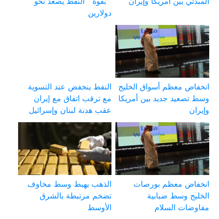
المبدئي بين أمريكا وإيران
” بقوة ” النفط يصعد نحو
دولارين
انخفاض معظم أسواق الخليج
النفط ينخفض عند التسوية
وسط تصعيد جديد بين أمريكا
مع ترقب اتفاق مع إيران
وإيران
عقب هدنة لبنان وإسرائيل
انخفاض معظم بورصات
الذهب يهبط وسط مخاوف
الخليج وسط ضبابية
تضخم مرتبطة بالشرق
مفاوضات السلام
الأوسط