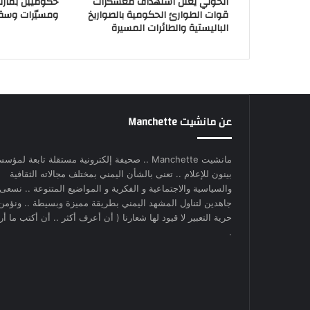
الحوثي يعلن استهداف معسكرات
حكوميين بمأر
قوات الطوارئ الحكومية بالصواريخ
ومسيّرات وسق
الباليستية والطائرات المسيرة
عن مانشيت Manchette
مانشيت Manchette .. صحيفة إلكترونية مستقلة تابعة لمؤس
بينون للإعلام .. تعنى بالشأن اليمني بمختلف مجالاته الثقافية
والسياسية والاجتماعية و الفكرية و المواضيع المتنوعة .. نسعى
جاهدين لتناول المشهد اليمني بطريقة مميزة وبسيطة .. ونؤمن
حرية التعبير لا قيود لها شعارنا ( أن أعرف أكثر .. أن أكتب ما أري
.