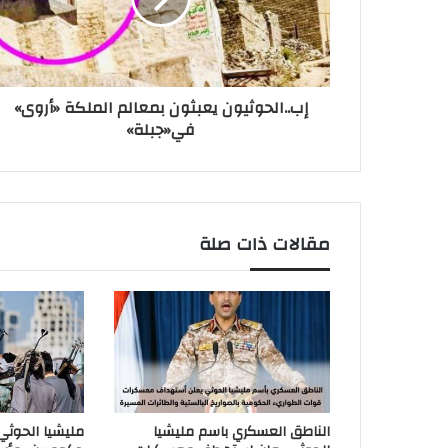
إب..الحوثيون يعبثون بمعالم الملكة «أروى»
في«جبلة»
مقالات ذات صلة
الناطق العسكري باسم مليشيا
مليشيا الحوث