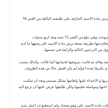
في حادثه بشعة بحق الطفولة والنساء باليمن قام زوج برش مادة الاسيد الحارقة على طليقته البالغة من العمر 16
وقالت مصادر محلية، بأن الطفلة العنود حسين شريان تزوجت وهي تبلغ من العمر 12 سنه وبعد اربع سنوات
ام منها بطريقة بشعة،برش مادة الاسيد على وجهها ما ادى
ق من الدرجتين الثالثه والرابعة في جسمها.
بعد وفاته ثم قامت بتزويجها لحمايتها كما قالت، وكذلك بسبب
ذي يكبرها بعدة اعوام لم يكن افضل حالا من هذه الظروف.
ها و الاعتداء عليها واهانتها بشكل مستمر وبعد ان تمكنت
تها ومواصلة تعليمها ولكن طليقها عرض عليها ان ترجع اليه
سكب مادة الاسيد علي وهو يضحك ولم استطيع ان اعمل شئ