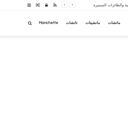
RSS
تسجيل
مقال
عمود
ة والطائرات المسيرة
الدخول
عشوائي
جانبي
بحث
ماتشات
مانشيتات
تاتشات
Manchette
عن