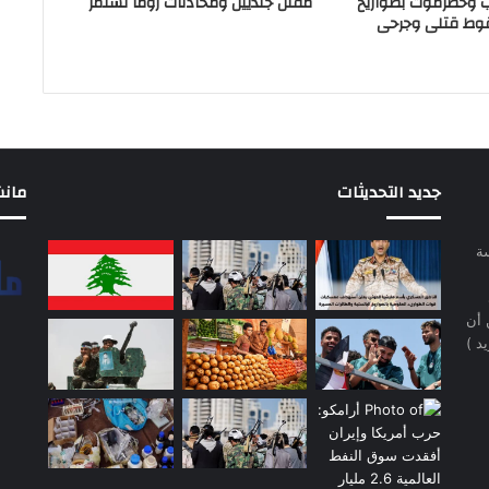
ب وحضرموت بصواريخ
مقتل جنديين ومحادثات روما تستمر
وط قتلى وجرحى
جديد التحديثات
مانشيت 
سة
 أن
د )