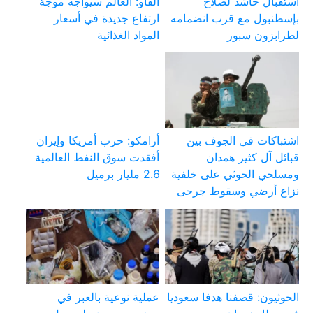
استقبال حاشد لصلاح
الفاو: العالم سيواجه موجة
بإسطنبول مع قرب انضمامه
ارتفاع جديدة في أسعار
لطرابزون سبور
المواد الغذائية
اشتباكات في الجوف بين
أرامكو: حرب أمريكا وإيران
قبائل آل كثير همدان
أفقدت سوق النفط العالمية
ومسلحي الحوثي على خلفية
2.6 مليار برميل
نزاع أرضي وسقوط جرحى
الحوثيون: قصفنا هدفا سعوديا
عملية نوعية بالعبر في