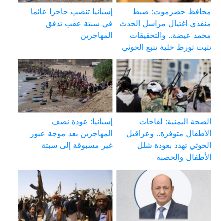
محافظ حضرموت: ضبط
إسبانيا تنصب حاجزا عائما
منفذي اغتيال مراسل الحدث
في سبتة عقب تدفق
محمد عيضة.. والتحقيقات
المهاجرين
تثبت تورط خلية تتبع الحوثي
الصحة اليمنية: لقاحات
إسبانيا: عودة نصف
الأطفال متوفرة.. وعراقيل
المهاجرين بعد موجة عبور
الحوثي تهدد بعودة شلل
غير مسبوقة إلى سبتة
الأطفال والحصبة