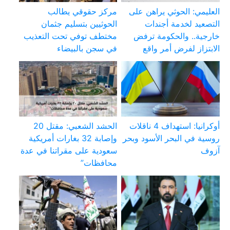
العليمي: الحوثي يراهن على
مركز حقوقي يطالب
التصعيد لخدمة أجندات
الحوثيين بتسليم جثمان
خارجية.. والحكومة ترفض
مختطف توفي تحت التعذيب
الابتزاز لفرض أمر واقع
في سجن بالبيضاء
أوكرانيا: استهداف 4 ناقلات
الحشد الشعبي: مقتل 20
روسية في البحر الأسود وبحر
وإصابة 32 بغارات أمريكية
آزوف
سعودية على مقراتنا في عدة
محافظات”