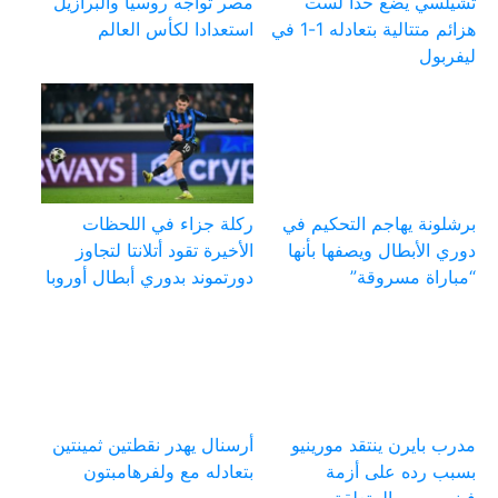
تشيلسي يضع حدا لست
مصر تواجه روسيا والبرازيل
هزائم متتالية بتعادله 1-1 في
استعدادا لكأس العالم
ليفربول
برشلونة يهاجم التحكيم في
ركلة جزاء في اللحظات
دوري الأبطال ويصفها بأنها
الأخيرة تقود أتلانتا لتجاوز
“مباراة مسروقة”
دورتموند بدوري أبطال أوروبا
مدرب بايرن ينتقد مورينيو
أرسنال يهدر نقطتين ثمينتين
بسبب رده على أزمة
بتعادله مع ولفرهامبتون