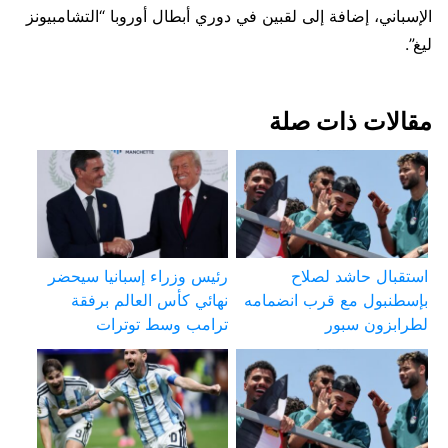
الإسباني، إضافة إلى لقبين في دوري أبطال أوروبا “التشامبيونز
ليغ”.
مقالات ذات صلة
استقبال حاشد لصلاح
رئيس وزراء إسبانيا سيحضر
بإسطنبول مع قرب انضمامه
نهائي كأس العالم برفقة
لطرابزون سبور
ترامب وسط توترات