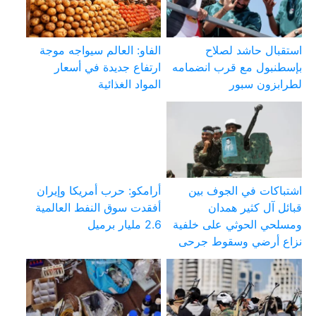
استقبال حاشد لصلاح
الفاو: العالم سيواجه موجة
بإسطنبول مع قرب انضمامه
ارتفاع جديدة في أسعار
لطرابزون سبور
المواد الغذائية
اشتباكات في الجوف بين
أرامكو: حرب أمريكا وإيران
قبائل آل كثير همدان
أفقدت سوق النفط العالمية
ومسلحي الحوثي على خلفية
2.6 مليار برميل
نزاع أرضي وسقوط جرحى