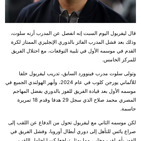
قال ليفربول اليوم السبت إنه انفصل عن المدرب أرنه سلوت،
وذلك بعد فشل المدرب الفائز بالدوري الإنجليزي الممتاز لكرة
القدم في موسمه الأول في تلبية التوقعات، مع احتلال الفريق
للمركز الخامس.
وتولى سلوت مدرب فينوورد السابق، تدريب ليفربول خلفا
للألماني يورجن كلوب في عام 2024، وأبهر الهولندي الجميع في
موسمه الأول بعد قيادة ‌الفريق للفوز بالدوري بفضل المهاجم
المصري محمد صلاح الذي سجل 29 هدفا وقدم 18 تمريرة
حاسمة.
لكن موسمه الثاني مع ليفربول تحول من الدفاع عن اللقب إلى
صراع يائس للتأهل إلى دوري أبطال أوروبا، وفشل الفريق في
الفوز بأي لقب محلي، مما يمثل تراجعا كبيرا لحامل اللقب.