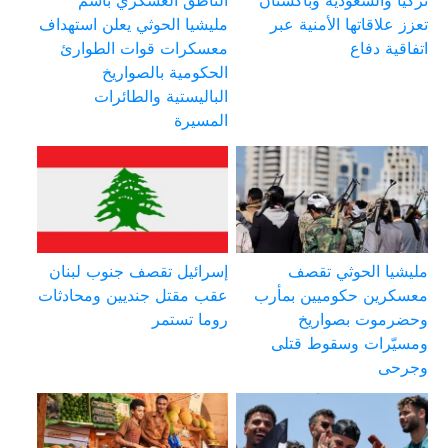
تركيا والسعودية وباكستان
الناطق العسكري باسم
تعزز علاقاتها الأمنية عبر
مليشيا الحوثي يعلن استهداف
اتفاقية دفاع
معسكرات قوات الطوارئ
الحكومية بالصواريخ
الباليستية والطائرات
المسيرة
مليشيا الحوثي تقصف
إسرائيل تقصف جنوب لبنان
معسكرين حكوميين بمأرب
عقب مقتل جنديين ومحادثات
وحضرموت بصواريخ
روما تستمر
ومسيّرات وسقوط قتلى
وجرحى