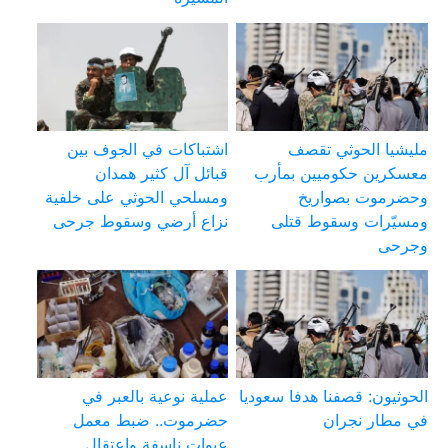
مليشيا الحوثي تقصف
اشتباكات في الجوف بين
معسكرين حكوميين بمأرب
قبائل آل كثير همدان
وحضرموت بصواريخ
ومسلحي الحوثي على خلفية
ومسيّرات وسقوط قتلى
نزاع أرضي وسقوط جرحى
وجرحى
الحوثيون: قصفنا هدفا سعوديا
عملية نوعية بالعبر في
في مطار نجران
حضرموت.. ضبط معمل
عبوات ناسفة واعتقال