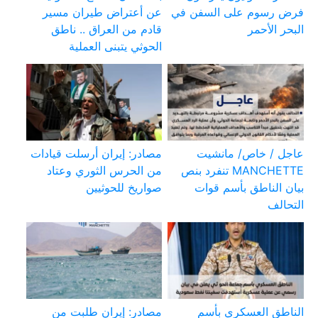
فرض رسوم على السفن في
عن أعتراض طيران مسير
البحر الأحمر
قادم من العراق .. ناطق
الحوثي يتبنى العملية
عاجل / خاص/ مانشيت
مصادر: إيران أرسلت قيادات
MANCHETTE تنفرد بنص
من الحرس الثوري وعتاد
بيان الناطق بأسم قوات
صواريخ للحوثيين
التحالف
الناطق العسكري بأسم
مصادر: إيران طلبت من