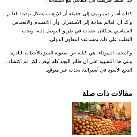
جدا ضبط طريقتنا في التعامل مع المسألة”.
كذلك أشار دميترييف إلى حقيقة أن الإرهاب يشكل تهديدا للعالم،
وأكد أن العالم بحاجة إلى الاستقرار، وأن الانقسام والانغماس
السياسي يشكلان عقبات في طريق التوصل إليه، ويجب
التغلب على ذلك بمساعدة التعاون الدولي.
و”البجعة السوداء” هي كناية عن صعوبة التنبؤ بالأحداث النادرة،
وبني هذا التشبيه على أن طائر البجع كله أبيض، لكن تم اكتشاف
البجع الأسود في أستراليا، بحدث غير متوقع.
مقالات ذات صلة