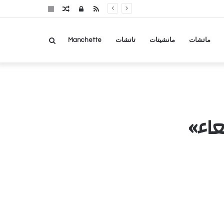
RSS
تسجيل
مقال
عمود
الدخول
عشوائي
جانبي
بحث
ماتشات
مانشيتات
تاتشات
Manchette
عن
اء»