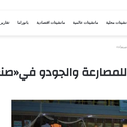
جة ارتفاع جديدة في أسعار المواد الغذائية
نشيتات محلية
مانشيتات عالمية
مانشيتات اقتصادية
بانوراما
تقارير
صنعاء»
 للمصارعة والجودو في«صنع