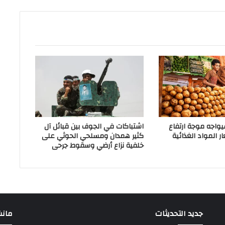
سيواجه موجة ارتفاع
اشتباكات في الجوف بين قبائل آل
 المواد الغذائية
كثير همدان ومسلحي الحوثي على
خلفية نزاع أرضي وسقوط جرحى
جديد التحديثات
مانشيت 