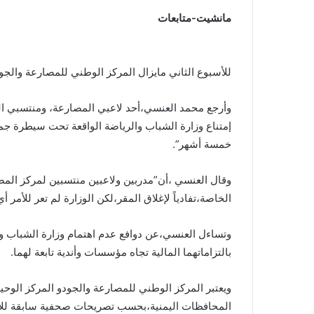
مانشيت-متابعات
للأسبوع الثاني مايزال المركز الوطني للمصارعة والجودو
وأرجع محمد العنسي،أحد لاعبي المصارعة، ومنتسبي ال
إمتناع وزارة الشباب والرياضة الواقعة تحت سيطرة جما
خمسة أشهر”.
وقال العنسي ،أن”مدربين ولاعبين منتسبين لمركز المصا
الخاصة،تفادياً لإغلاق المقر،لكن الوزارة لم تعر للأمر أي
وتساءل العنسي،عن دوافع عدم اهتمام وزارة الشباب و
بالتزاماتهما المالية تجاه مؤسسات وأندية تابعة لهما.
ويعتبر المركز الوطني للمصارعة والجودو المركز الوحيد
المحافظات اليمنية،بحسب تصريحات صحفية سابقة للأمين