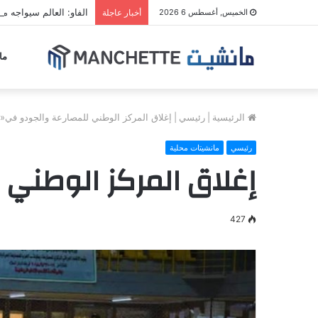
الفاو: العالم سيواجه مو
الخميس, أغسطس 6 2026
أخبار عاجلة
ما
الرئيسية
|
رئيسي
|
إغلاق المركز الوطني للمصارعة والجودو في«
رئيسي
مانشيتات محلية
إغلاق المركز الوطني
427