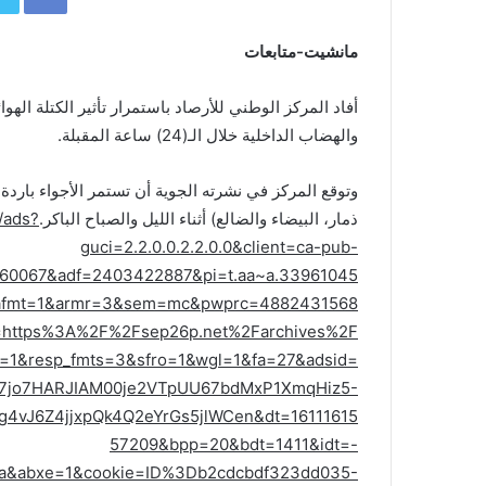
مانشيت-متابعات
أفاد المركز الوطني للأرصاد باستمرار تأثير الكتلة اله
والهضاب الداخلية خلال الـ(24) ساعة المقبلة.
وتوقع المركز في نشرته الجوية أن تستمر الأجواء بار
ذمار، البيضاء والضالع) أثناء الليل والصباح الباكر.
/ads?
guci=2.2.0.0.2.2.0.0&client=ca-pub-
60067&adf=2403422887&pi=t.aa~a.33961045
rafmt=1&armr=3&sem=mc&pwprc=4882431568
=https%3A%2F%2Fsep26p.net%2Farchives%2F
1&resp_fmts=3&sfro=1&wgl=1&fa=27&adsid=
S7jo7HARJIAM00je2VTpUU67bdMxP1XmqHiz5-
vJ6Z4jjxpQk4Q2eYrGs5jlWCen&dt=16111615
57209&bpp=20&bdt=1411&idt=-
aa&abxe=1&cookie=ID%3Db2cdcbdf323dd035-