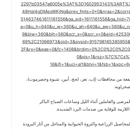
2297b03547a6005e%3AT%3D1602953143%3ART%3
48HqI4gDMeoWKjNg&prev_fmts=0x0&nras=2&corre
51463746.1611161556&ga_sid=1611161556&ga_hid=
a=0&u_h=640&u_w=360&u_ah=640&u_aw=360&u_c
9&biw=360&bih=560&scr_x=0&scr_y=0&eid=425
69%2C21066973&oid=3&pvsid=915798165385955
2F&rx=0&eae=0&fc=1408&brdim=0%2C0%2C0%2
0&vis=1&rsz=%7C%7Cs%7
16&ifi=1&uci=a!1&btvi=1&fsb=1&xpc=
تفعة من محافظات (إب، تعز، لحج، أبين، شبوة وحضرموت)،
صحراوية.
رضى والعاملين أثناء الليل وساعات الصباح الباكر
لازمة للوقاية من صدمات البرد الشديدة.
حاصيل الزراعية والثروة الحيوانية والمناحل من آثار البرودة