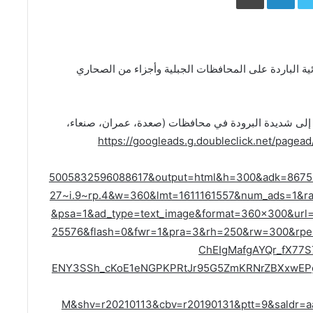
وائية الباردة على المحافظات الجبلية وأجزاء من الصحاري
دة إلى شديدة البرودة في محافظات (صعدة، عمران، صنعاء،
https://googleads.g.doubleclick.net/pagead
5005832596088617&output=html&h=300&adk=8675
27~i.9~rp.4&w=360&lmt=1611161557&num_ads=1&
&psa=1&ad_type=text_image&format=360×300&url
25576&flash=0&fwr=1&pra=3&rh=250&rw=300&rpe=
ChEIgMafgAYQr_fX77
ENY3SSh_cKoE1eNGPKPRtJr95G5ZmKRNrZBXxwEPg4
M&shv=r20210113&cbv=r20190131&ptt=9&saldr=