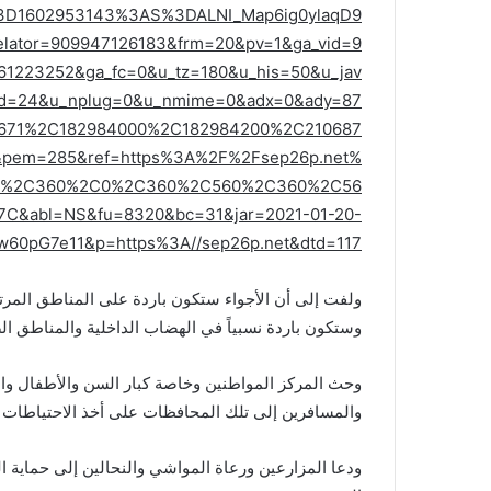
D1602953143%3AS%3DALNI_Map6ig0ylaqD9
lator=909947126183&frm=20&pv=1&ga_vid=9
761223252&ga_fc=0&u_tz=180&u_his=50&u_jav
d=24&u_nplug=0&u_nmime=0&adx=0&ady=87
30671%2C182984000%2C182984200%2C210687
&pem=285&ref=https%3A%2F%2Fsep26p.net%
C0%2C360%2C0%2C360%2C560%2C360%2C56
C&abl=NS&fu=8320&bc=31&jar=2021-01-20-
6w60pG7e11&p=https%3A//sep26p.net&dtd=117
ولفت إلى أن الأجواء ستكون باردة على المناطق المر
وستكون باردة نسبياً في الهضاب الداخلية والمناطق ال
وحث المركز المواطنين وخاصة كبار السن والأطفال والم
والمسافرين إلى تلك المحافظات على أخذ الاحتياطات ال
ودعا المزارعين ورعاة المواشي والنحالين إلى حماية الم