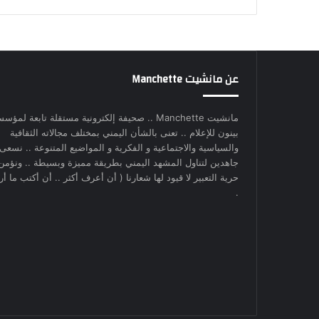
عن مانشيت Manchette
مانشيت Manchette .. صحيفة إلكترونية مستقلة تابعة لمؤس
بينون للإعلام .. تعنى بالشأن اليمني بمختلف مجالاته الثقافية
والسياسية والاجتماعية و الفكرية و المواضيع المتنوعة .. نسعى
جاهدين لتناول المشهد اليمني بطريقة مميزة وبسيطة .. ونؤمن
حرية التعبير لا قيود لها شعارنا ( أن أعرف أكثر .. أن أكتب ما أري
.