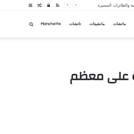
RSS
تسجيل
مقال
عمود
ة والطائرات المسيرة
الدخول
عشوائي
جانبي
بحث
ماتشات
مانشيتات
تاتشات
Manchette
عن
ردة على معظم