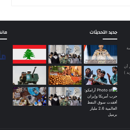
جديد التحديثات
مانشيت 
سة
 أن
د )