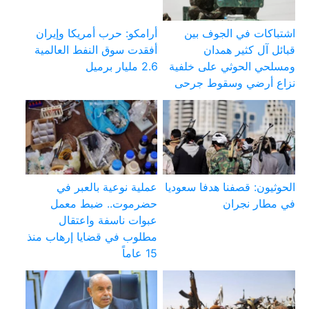
اشتباكات في الجوف بين
أرامكو: حرب أمريكا وإيران
قبائل آل كثير همدان
أفقدت سوق النفط العالمية
ومسلحي الحوثي على خلفية
2.6 مليار برميل
نزاع أرضي وسقوط جرحى
الحوثيون: قصفنا هدفا سعوديا
عملية نوعية بالعبر في
في مطار نجران
حضرموت.. ضبط معمل
عبوات ناسفة واعتقال
مطلوب في قضايا إرهاب منذ
15 عاماً