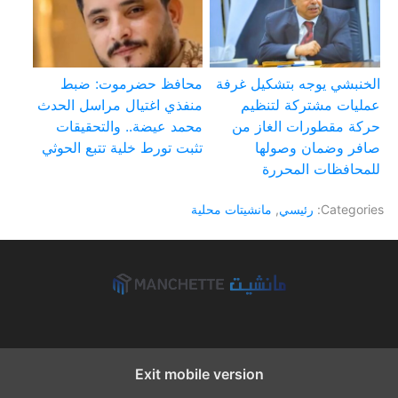
الخنبشي يوجه بتشكيل غرفة
محافظ حضرموت: ضبط
عمليات مشتركة لتنظيم
منفذي اغتيال مراسل الحدث
حركة مقطورات الغاز من
محمد عيضة.. والتحقيقات
صافر وضمان وصولها
تثبت تورط خلية تتبع الحوثي
للمحافظات المحررة
Categories:
رئيسي
,
مانشيتات محلية
Exit mobile version