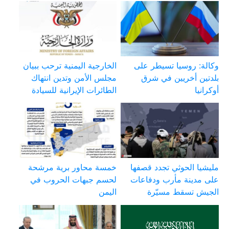
وكالة: روسيا تسيطر على
الخارجية اليمنية ترحب ببيان
بلدتين أخريين في شرق
مجلس الأمن وتدين انتهاك
أوكرانيا
الطائرات الإيرانية للسيادة
مليشيا الحوثي تجدد قصفها
خمسة محاور برية مرشحة
على مدينة مأرب ودفاعات
لحسم جبهات الحروب في
الجيش تسقط مسيّرة
اليمن