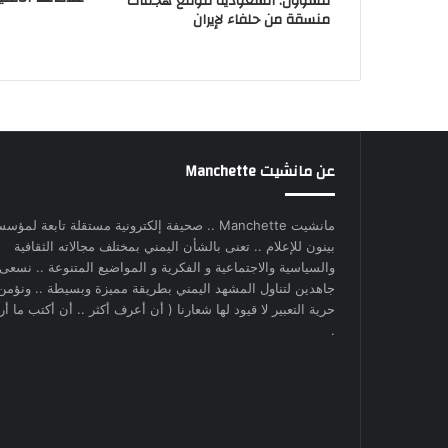
مسؤول: السعودية تتوقع هجمات
منسقة من حلفاء لإيران
عن مانشيت Manchette
مانشيت Manchette .. صحيفة إلكترونية مستقلة تابعة لمؤس
بينون للإعلام .. تعنى بالشأن اليمني بمختلف مجالاته الثقافية
والسياسية والاجتماعية و الفكرية و المواضيع المتنوعة .. نسعى
جاهدين لتناول المشهد اليمني بطريقة مميزة وبسيطة .. ونؤمن
حرية التعبير لا قيود لها شعارنا ( أن أعرف أكثر .. أن أكتب ما أري
.