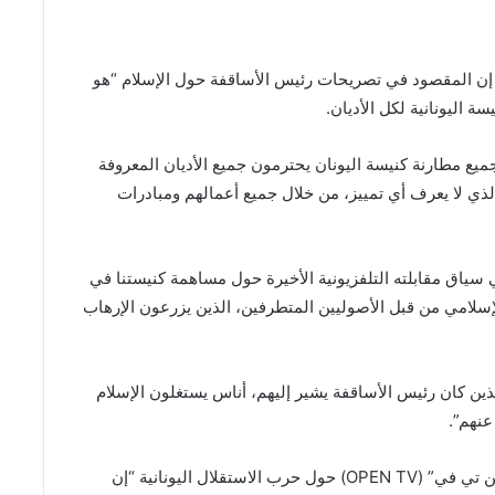
إن المقصود في تصريحات رئيس الأساقفة حول الإسلام “هو
ة اليونانية لكل الأديان.
ميع مطارنة كنيسة اليونان يحترمون جميع الأديان المعروفة
ذي لا يعرف أي تمييز، من خلال جميع أعمالهم ومبادرات
سياق مقابلته التلفزيونية الأخيرة حول مساهمة كنيستنا في
دين الإسلامي من قبل الأصوليين المتطرفين، الذين يزرعون الإرهاب
ين كان رئيس الأساقفة يشير إليهم، أناس يستغلون الإسلام
نهم”.
وفي وقت سابق، قال إيرونيموس، في حديثه لقناة “أوبن تي في” (OPEN TV) حول حرب الاستقلال اليونانية “إن