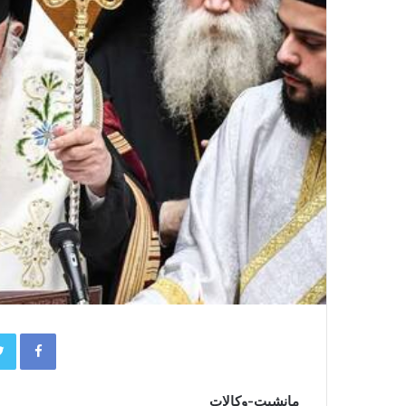
book
مانشيت-وكالات