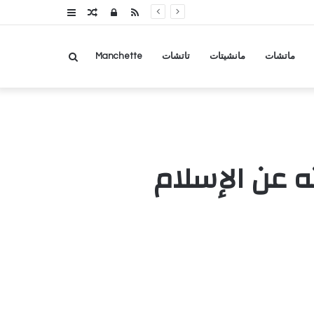
RSS
تسجيل
مقال
عمود
الدخول
عشوائي
جانبي
بحث
ماتشات
مانشيتات
تاتشات
Manchette
عن
ه عن الإسلام