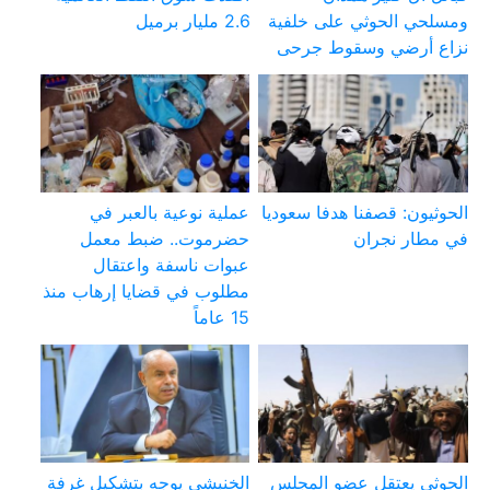
ومسلحي الحوثي على خلفية
2.6 مليار برميل
نزاع أرضي وسقوط جرحى
الحوثيون: قصفنا هدفا سعوديا
عملية نوعية بالعبر في
في مطار نجران
حضرموت.. ضبط معمل
عبوات ناسفة واعتقال
مطلوب في قضايا إرهاب منذ
15 عاماً
الحوثي يعتقل عضو المجلس
الخنبشي يوجه بتشكيل غرفة