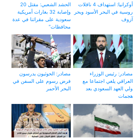
أوكرانيا: استهداف 4 ناقلات
الحشد الشعبي: مقتل 20
روسية في البحر الأسود وبحر
وإصابة 32 بغارات أمريكية
آزوف
سعودية على مقراتنا في عدة
محافظات”
مصادر: رئيس الوزراء
مصادر: الحوثيون يدرسون
العراقي يلغي اجتماعا مع
فرض رسوم على السفن في
ولي العهد السعودي بعد
البحر الأحمر
هجمات