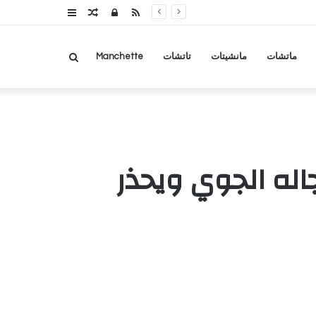
RSS
تسجيل
مقال
عمود
الدخول
عشوائي
جانبي
بحث
ماتشات
مانشيتات
تاتشات
Manchette
عن
اله الجوي ويحذر