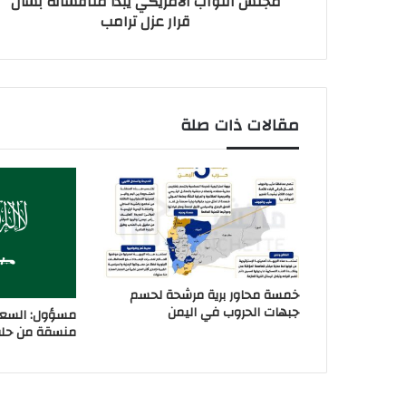
مجلس النواب الأمريكي يبدأ مناقشاته بشأن
قرار عزل ترامب
مقالات ذات صلة
خمسة محاور برية مرشحة لحسم
جبهات الحروب في اليمن
مسؤول: السعو
منسقة من حلفا