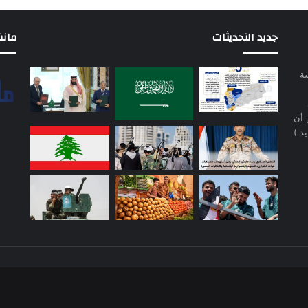
جديد التحديثات
مانشيت 
سة
 أن
د )