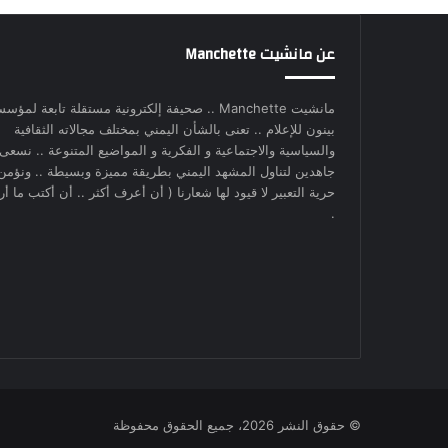
عن مانشيت Manchette
مانشيت Manchette .. صحيفة إلكترونية مستقلة تابعة لمؤس
بينون للإعلام .. تعنى بالشأن اليمني بمختلف مجالاته الثقافية
والسياسية والاجتماعية و الفكرية و المواضيع المتنوعة .. نسعى
جاهدين لتناول المشهد اليمني بطريقة مميزة وبسيطة .. ونؤمن
حرية التعبير لا قيود لها شعارنا ( أن أعرف أكثر .. أن أكتب ما أري
.
© حقوق النشر 2026، جميع الحقوق محفوظة