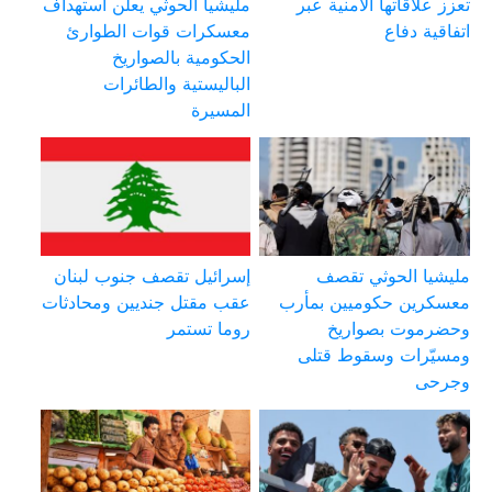
تعزز علاقاتها الأمنية عبر
مليشيا الحوثي يعلن استهداف
اتفاقية دفاع
معسكرات قوات الطوارئ
الحكومية بالصواريخ
الباليستية والطائرات
المسيرة
مليشيا الحوثي تقصف
إسرائيل تقصف جنوب لبنان
معسكرين حكوميين بمأرب
عقب مقتل جنديين ومحادثات
وحضرموت بصواريخ
روما تستمر
ومسيّرات وسقوط قتلى
وجرحى