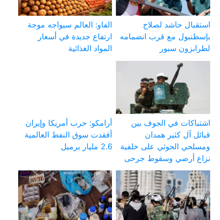
استقبال حاشد لصلاح
الفاو: العالم سيواجه موجة
بإسطنبول مع قرب انضمامه
ارتفاع جديدة في أسعار
لطرابزون سبور
المواد الغذائية
اشتباكات في الجوف بين
أرامكو: حرب أمريكا وإيران
قبائل آل كثير همدان
أفقدت سوق النفط العالمية
ومسلحي الحوثي على خلفية
2.6 مليار برميل
نزاع أرضي وسقوط جرحى