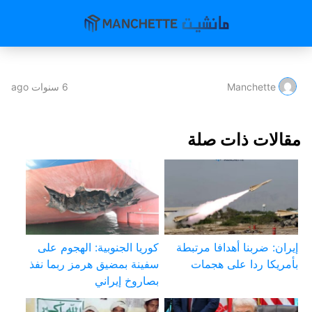
Manchette
6 سنوات ago
مقالات ذات صلة
إيران: ضربنا أهدافا مرتبطة
كوريا الجنوبية: الهجوم على
بأمريكا ردا على هجمات
سفينة بمضيق هرمز ربما نفذ
بصاروخ إيراني