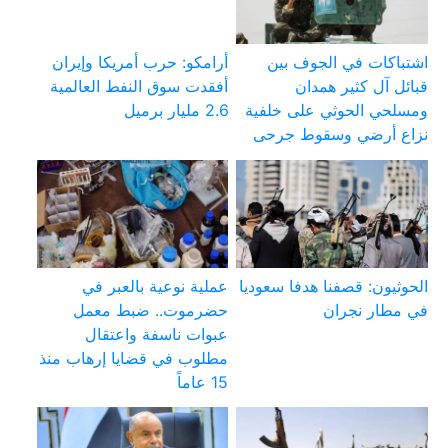
اشتباكات في الجوف بين
أرامكو: حرب أمريكا وإيران
قبائل آل كثير همدان
أفقدت سوق النفط العالمية
ومسلحي الحوثي على خلفية
2.6 مليار برميل
نزاع أرضي وسقوط جرحى
الحوثيون: قصفنا هدفا سعوديا
عملية نوعية بالعبر في
في مطار نجران
حضرموت.. ضبط معمل
عبوات ناسفة واعتقال
مطلوب في قضايا إرهاب منذ
15 عاماً