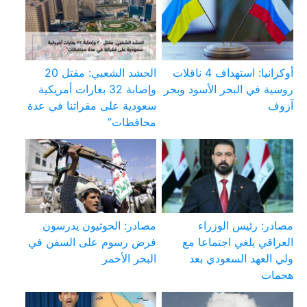
أوكرانيا: استهداف 4 ناقلات
الحشد الشعبي: مقتل 20
روسية في البحر الأسود وبحر
وإصابة 32 بغارات أمريكية
آزوف
سعودية على مقراتنا في عدة
محافظات”
مصادر: رئيس الوزراء
مصادر: الحوثيون يدرسون
العراقي يلغي اجتماعا مع
فرض رسوم على السفن في
ولي العهد السعودي بعد
البحر الأحمر
هجمات