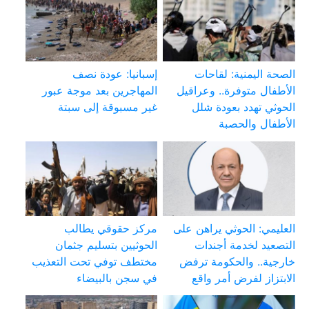
الصحة اليمنية: لقاحات
إسبانيا: عودة نصف
الأطفال متوفرة.. وعراقيل
المهاجرين بعد موجة عبور
الحوثي تهدد بعودة شلل
غير مسبوقة إلى سبتة
الأطفال والحصبة
العليمي: الحوثي يراهن على
مركز حقوقي يطالب
التصعيد لخدمة أجندات
الحوثيين بتسليم جثمان
خارجية.. والحكومة ترفض
مختطف توفي تحت التعذيب
الابتزاز لفرض أمر واقع
في سجن بالبيضاء