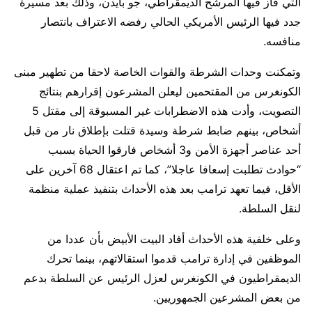
التي فاز فيها المرشح الديمقراطي، جو بايدن، وذلك بعد مسيرة
جدد فيها الرئيس الأمريكي الحالي رفضه الاعتراف بانتصار
منافسه.
وتمكنت وحدات الشرطة والقوات الخاصة لاحقا من تطهير مبنى
الكونغرس من المقتحمين ليعلن المشرعون إقرارهم بنتائج
التصويت، وأدت هذه الاضطرابات غير المسبوقة إلى مقتل 5
أشخاص، بينهم ضابط شرطة وسيدة قتلت بإطلاق نار من قبل
أحد عناصر أجهزة الأمن و3 أشخاص فارقوا الحياة بسبب
“حوادث تطلبت إسعافا عاجلا”، كما تم اعتقال 68 آخرين على
الأقل، فيما تعهد ترامب بعد هذه الأحداث بتنفيذ عملية منظمة
لنقل السلطة.
وعلى خلفية هذه الأحداث أفاد البيت الأبيض بأن عددا من
الموظفين في إدارة ترامب قدموا استقالاتهم، بينما تحرك
الديمقراطيون في الكونغرس لعزل الرئيس عن السلطة بدعم
من بعض المشرعين الجمهوريين.