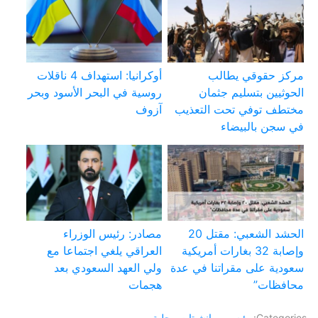
مركز حقوقي يطالب
أوكرانيا: استهداف 4 ناقلات
الحوثيين بتسليم جثمان
روسية في البحر الأسود وبحر
مختطف توفي تحت التعذيب
آزوف
في سجن بالبيضاء
الحشد الشعبي: مقتل 20
مصادر: رئيس الوزراء
وإصابة 32 بغارات أمريكية
العراقي يلغي اجتماعا مع
سعودية على مقراتنا في عدة
ولي العهد السعودي بعد
محافظات”
هجمات
Categories:
رئيسي
,
مانشيتات محلية