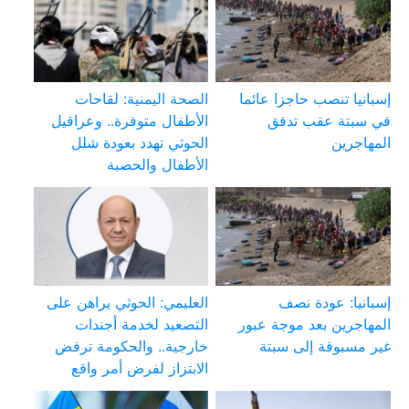
إسبانيا تنصب حاجزا عائما
الصحة اليمنية: لقاحات
في سبتة عقب تدفق
الأطفال متوفرة.. وعراقيل
المهاجرين
الحوثي تهدد بعودة شلل
الأطفال والحصبة
إسبانيا: عودة نصف
العليمي: الحوثي يراهن على
المهاجرين بعد موجة عبور
التصعيد لخدمة أجندات
غير مسبوقة إلى سبتة
خارجية.. والحكومة ترفض
الابتزاز لفرض أمر واقع