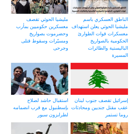
الناطق العسكري باسم
مليشيا الحوثي تقصف
مليشيا الحوثي يعلن استهداف
معسكرين حكوميين بمأرب
معسكرات قوات الطوارئ
وحضرموت بصواريخ
الحكومية بالصواريخ
ومسيّرات وسقوط قتلى
الباليستية والطائرات
وجرحى
المسيرة
إسرائيل تقصف جنوب لبنان
استقبال حاشد لصلاح
عقب مقتل جنديين ومحادثات
بإسطنبول مع قرب انضمامه
روما تستمر
لطرابزون سبور