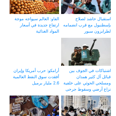
استقبال حاشد لصلاح
الفاو: العالم سيواجه موجة
بإسطنبول مع قرب انضمامه
ارتفاع جديدة في أسعار
لطرابزون سبور
المواد الغذائية
اشتباكات في الجوف بين
أرامكو: حرب أمريكا وإيران
قبائل آل كثير همدان
أفقدت سوق النفط العالمية
ومسلحي الحوثي على خلفية
2.6 مليار برميل
نزاع أرضي وسقوط جرحى