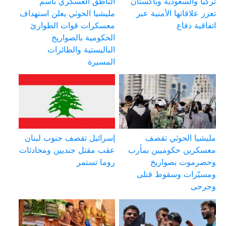
تركيا والسعودية وباكستان
الناطق العسكري باسم
تعزز علاقاتها الأمنية عبر
مليشيا الحوثي يعلن استهداف
اتفاقية دفاع
معسكرات قوات الطوارئ
الحكومية بالصواريخ
الباليستية والطائرات
المسيرة
مليشيا الحوثي تقصف
إسرائيل تقصف جنوب لبنان
معسكرين حكوميين بمأرب
عقب مقتل جنديين ومحادثات
وحضرموت بصواريخ
روما تستمر
ومسيّرات وسقوط قتلى
وجرحى