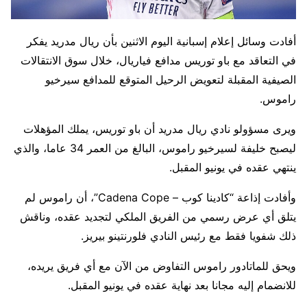
أفادت وسائل إعلام إسبانية اليوم الاثنين بأن ريال مدريد يفكر
في التعاقد مع باو توريس مدافع فياريال، خلال سوق الانتقالات
الصيفية المقبلة لتعويض الرحيل المتوقع للمدافع سيرخيو
راموس.
ويرى مسؤولو نادي ريال مدريد أن باو توريس، يملك المؤهلات
ليصبح خليفة لسيرخيو راموس، البالغ من العمر 34 عاما، والذي
ينتهي عقده في يونيو المقبل.
وأفادت إذاعة “كادينا كوب – Cadena Cope”، أن راموس لم
يتلق أي عرض رسمي من الفريق الملكي لتجديد عقده، وناقش
ذلك شفويا فقط مع رئيس النادي فلورنتينو بيريز.
ويحق للماتادور راموس التفاوض من الآن مع أي فريق يريده،
للانضمام إليه مجانا بعد نهاية عقده في يونيو المقبل.