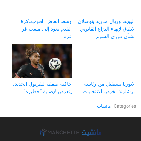
اليويفا وريال مدريد يتوصلان
وسط أنقاض الحرب..كرة
لاتفاق لإنهاء النزاع القانوني
القدم تعود إلى ملعب في
بشأن دوري السوبر
غزة
لابورتا يستقيل من رئاسة
جاكيه صفقة ليفربول الجديدة
برشلونة لخوض الانتخابات
يتعرض لإصابة “خطيرة”
Categories:
ماتشات