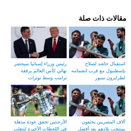
مقالات ذات صلة
استقبال حاشد لصلاح
رئيس وزراء إسبانيا سيحضر
بإسطنبول مع قرب انضمامه
نهائي كأس العالم برفقة
لطرابزون سبور
ترامب وسط توترات
آلاف المصريين يحتفون
الأرجنتين تحقق عودة مذهلة
بمنتخب بلادهم بعد أفضل
في اللحظات الأخيرة لتتغلب