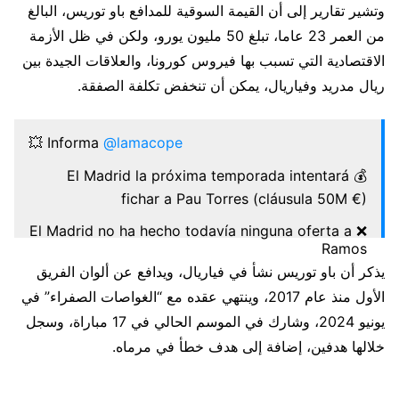
وتشير تقارير إلى أن القيمة السوقية للمدافع باو توريس، البالغ
من العمر 23 عاما، تبلغ 50 مليون يورو، ولكن في ظل الأزمة
الاقتصادية التي تسبب بها فيروس كورونا، والعلاقات الجيدة بين
ريال مدريد وفياريال، يمكن أن تنخفض تكلفة الصفقة.
💥 Informa
@lamacope
💰 El Madrid la próxima temporada intentará
fichar a Pau Torres (cláusula 50M €)
❌ El Madrid no ha hecho todavía ninguna oferta a
Ramos
يذكر أن باو توريس نشأ في فياريال، ويدافع عن ألوان الفريق
🗣️ Solo ha habido conversaciones informales
الأول منذ عام 2017، وينتهي عقده مع “الغواصات الصفراء” في
entre Florentino y Ramos
يونيو 2024، وشارك في الموسم الحالي في 17 مباراة، وسجل
📍 Quiere seguir y cree que se ha ganado 2 años
خلالها هدفين، إضافة إلى هدف خطأ في مرماه.
pic.twitter.com/RTEBcXiz0d
January 4, 2021
— Tiempo de Juego (@tjcope)