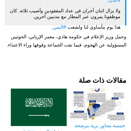
#عدن
.
ولا يزال اثنان آخران في عداد المفقودين وأصيب ثلاثة. كان
موظفونا يمرون عبر المطار مع مدنيين آخرين.
هذا يوم مأساوي لنا ولشعب
#اليمن
.
وحمل وزير الإعلام في حكومة هادي، معمر الإرياني، الحوثيين
نتقدم بأحر التعازي لأسر الضحايا ونتمنى الشفاء العاجل
لمن أصيب.
المسؤولية عن الهجوم، فيما نفت الجماعة وقوفها وراء الاعتداء.
December 30, 2020
— ICRC Yemen (@ICRC_ye)
مقالات ذات صلة
خمسة محاور برية مرشحة