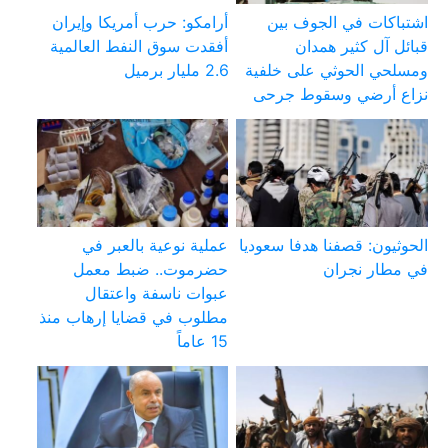
اشتباكات في الجوف بين
أرامكو: حرب أمريكا وإيران
قبائل آل كثير همدان
أفقدت سوق النفط العالمية
ومسلحي الحوثي على خلفية
2.6 مليار برميل
نزاع أرضي وسقوط جرحى
الحوثيون: قصفنا هدفا سعوديا
عملية نوعية بالعبر في
في مطار نجران
حضرموت.. ضبط معمل
عبوات ناسفة واعتقال
مطلوب في قضايا إرهاب منذ
15 عاماً