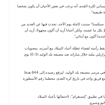
سباني لكرة القدم، أنه يرغب في بعض الأحيان أن يكون شخصا
طبيعية”.
 سيكستا” ستبث كاملة يوم الأحد، تحدث فيها عن العديد من
 بكل ما عشته، ولكن أحيانا أريد أن أكون مجهولا، أريد أن
دما أكون مع أبنائي”.
قط رأسه لقضاء عطلة أعياد الميلاد مع أسرته، بمعنويات
عالية، وذلك بعد أن حطم الرقم القياسي للأسطورة البرازيلي بيليه خلال مباراته ضد مضيفه بلد الوليد (3-0) يوم
وسجل ميسي الهدف الثالث لبرشلونة في الدقيقة 65 في مرمى مضيفه بلد الوليد، ليرفع رصيده إلى 644 هدفا
مع فريق واحد في تاريخ كرة القدم، محطما رقم الأسطورة
ي تطبيق “إنستغرام”، لاحتفالها بأعياد الميلاد
تيو وسيرو.