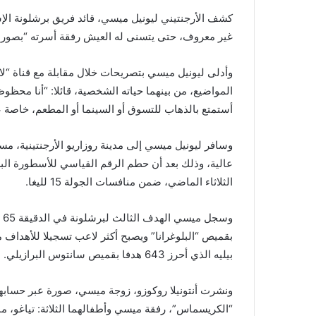
كشف الأرجنتيني ليونيل ميسي، قائد فريق برشلونة الإ
غير معروف، حتى يتسنى له العيش رفقة أسرته “بصورة 
وأدلى ليونيل ميسي بتصريحات خلال مقابلة مع قناة “لا
المواضيع، من بينهما حياته الشخصية، قائلا: “أنا محظوظ
أستمتع بالذهاب للتسوق أو السينما أو المطعم، خاصة عن
وسافر ليونيل ميسي إلى مدينة روزاريو الأرجنتينية، مس
الثلاثاء الماضي، ضمن منافسات الجولة 15 لليغا.
بقميص “البلوغرانا” ويصبح أكثر لاعب تسجيلا للأهداف 
بيليه الذي أحرز 643 هدفا بقميص سانتوس البرازيلي.
ونشرت أنتونيلا روكوزو، زوجة ميسي، صورة عبر حسابها ف
“الكريسماس”، رفقة ميسي وأطفالهما الثلاثة: تياغو، ما