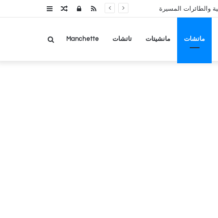
RSS
تسجيل
مقال
عمود
ة والطائرات المسيرة
الدخول
عشوائي
جانبي
بحث
ماتشات
مانشيتات
تاتشات
Manchette
عن