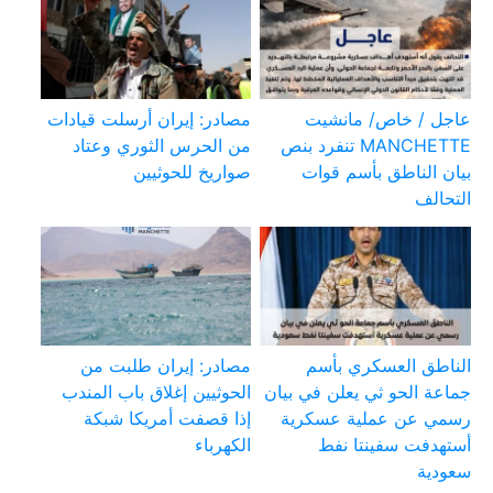
عاجل / خاص/ مانشيت
مصادر: إيران أرسلت قيادات
MANCHETTE تنفرد بنص
من الحرس الثوري وعتاد
بيان الناطق بأسم قوات
صواريخ للحوثيين
التحالف
الناطق العسكري بأسم
مصادر: إيران طلبت من
جماعة الحو ثي يعلن في بيان
الحوثيين إغلاق باب المندب
رسمي عن عملية عسكرية
إذا قصفت أمريكا شبكة
أستهدفت سفينتا نفط
الكهرباء
سعودية