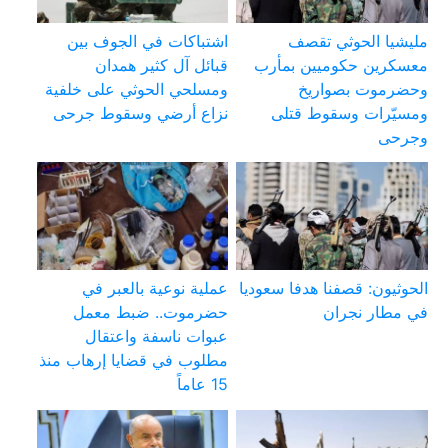
مليشيا الحوثي تقصف
اشتباكات في الجوف بين
معسكرين حكوميين بمأرب
قبائل آل كثير همدان
وحضرموت بصواريخ
ومسلحي الحوثي على خلفية
ومسيّرات وسقوط قتلى
نزاع أرضي وسقوط جرحى
وجرحى
الحوثيون: قصفنا هدفا سعوديا
عملية نوعية بالعبر في
في مطار نجران
حضرموت.. ضبط معمل
عبوات ناسفة واعتقال
مطلوب في قضايا إرهاب منذ
15 عاماً