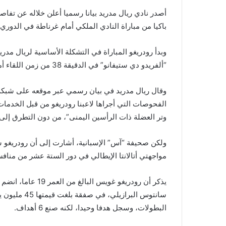
أصدر نادي ريال مدريد بيانا رسميا أعلن خلاله عن تفاص
باكيا من مباراة النادي الملكي أمام غرناطة في الدوري 
وبدأ رودريغو المباراة في التشكلة الأساسية لريال مدر
“ألفريدو دي ستيفانو” في الدقيقة 38 من زمن اللقاء أمام ضيفه غرناطة (2-0)، وذلك ضمن الجولة 15 من الليغا.
وقال ريال مدريد في بيان رسمي عبر موقعه على شبكة ال
الفحوصات التي أجراها لاعبنا رودريغو من قبل الخدما
وتر العضلة ذات الرأسين اليمنى”، من دون التطرق إلى م
ولكن صحيفة “آس” الإسبانية، أشارت إلى أن رودريغو س
مواجهتي أتالانتا الإيطالي في دور الستة عشر من مناف
البطولات، وسجل هدفا وحيدا، لكنه صنع 6 أهداف.