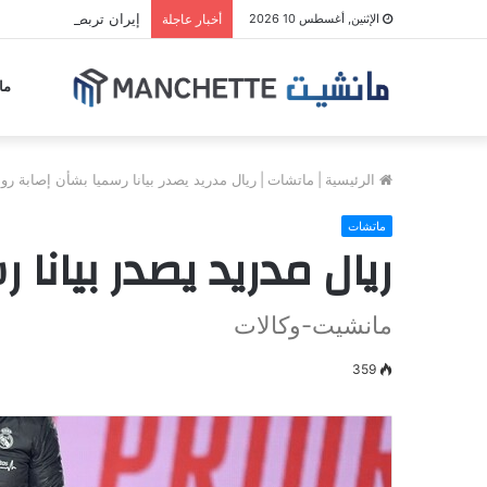
إيران تربط إعادة فتح م
الإثنين, أغسطس 10 2026
أخبار عاجلة
ما
الرئيسية
|
ماتشات
|
ريال مدريد يصدر بيانا رسميا بشأن إصابة رود
ماتشات
ريال مدريد يصدر بيانا 
مانشيت-وكالات
359