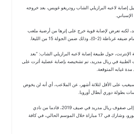
يل إصابة لاعبه البرازيلي الشاب رودريغو غويس، بعد خروجه
الإسباني.
يد، لكنه تعرض لإصابة قوية خرج على إثرها من أرضية ملعب
إنترنت، حول طبيعة إصابة لاعبه البرازيلي الشاب: “بعد
ت الطبية في ريال مدريد، تم تشخيصه بإصابة عضلية أثرت على
دة غيابه المتوقعة.
يغيب على الأقل لثلاثة أشهر، عن الملاعب، أي أنه لن يخوض
سات بطولة دوري أبطال أوروبا.
يذكر أن رودريغو غويس البالغ من العمر 19 عاما، انضم إلى صفوف ريال مدريد في صيف 2019، قادما من نادي
سانتوس البرازيلي، في صفقة بلغت قيمتها 45 مليون يورو، وشارك في 17 مباراة خلال الموسم الحالي، في كافة