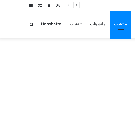
RSS
تسجيل
مقال
عمود
الدخول
عشوائي
جانبي
بحث
ماتشات
مانشيتات
تاتشات
Manchette
عن