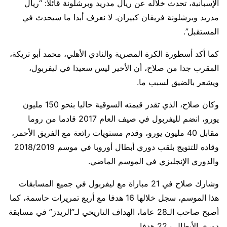
الإسبانية، تحدث خلاله عن ريال مدريد وبرشلونة قائلا: “ريال
مدريد وبرشلونة فريقان كبيران. لا نعرف أبدا ما سيحدث في
المستقبل”.
كما أكد أسطورة الكرة المصرية والنادي الأهلي، محمد أبو تريكة،
المقرب جدا من صلاح، أن الأخير ليس سعيدا في ليفربول،
ويشعر بالضيق لسبب ما.
وكان صلاح، الذي تقدر قيمته السوقية حاليا بنحو 150 مليون
يورو، انضم لليفربول في صيف العام 2017 قادما من روما
مقابل 40 مليون يورو، وقدم مستويات رائعة مع الفريق الأحمر،
وقاده للتتويج بلقب دوري أبطال أوروبا في موسم 2018/2019
والدوري الإنجليزي في الموسم الماضي.
وشارك صلاح في 21 مباراة مع ليفربول في جميع المسابقات
هذا الموسم، سجل خلالها 16 هدفا مع أربع تمريرات حاسمة، كما
أصبح صاحب الـ28 عاما، الهداف التاريخي لـ”الريدز” في مسابقة
دوري الأبطال بـ22 هدفا.