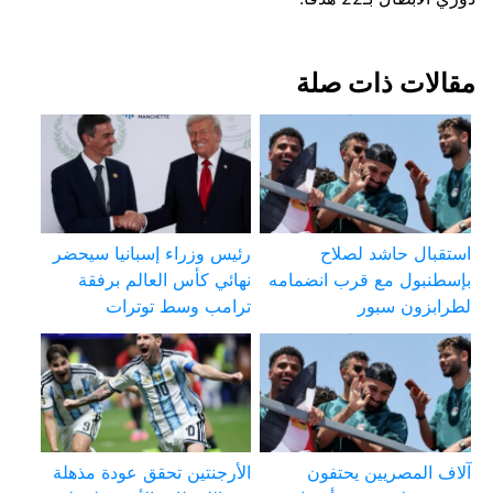
مقالات ذات صلة
استقبال حاشد لصلاح
رئيس وزراء إسبانيا سيحضر
بإسطنبول مع قرب انضمامه
نهائي كأس العالم برفقة
لطرابزون سبور
ترامب وسط توترات
آلاف المصريين يحتفون
الأرجنتين تحقق عودة مذهلة