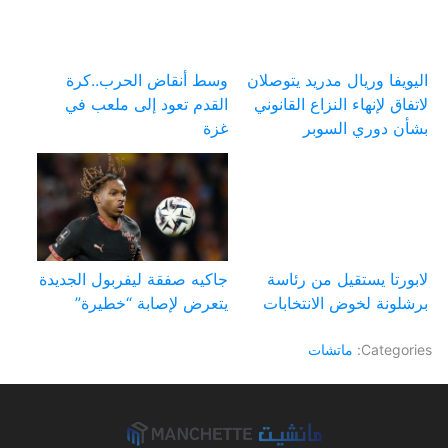
اليويفا وريال مدريد يتوصلان
وسط أنقاض الحرب..كرة
لاتفاق لإنهاء النزاع القانوني
القدم تعود إلى ملعب في
بشأن دوري السوبر
غزة
لابورتا يستقيل من رئاسة
جاكيه صفقة ليفربول الجديدة
برشلونة لخوض الانتخابات
يتعرض لإصابة “خطيرة”
Categories:
ماتشات