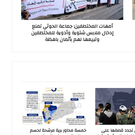
أمهات المختطفين: جماعة الحوثي تمنع
إدخال ملابس شتوية وأدوية للمختطفين
وتبيعها لهم بأثمان باهظة
 تجدد قصفها على
خمسة محاور برية مرشحة لحسم