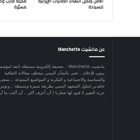
الأمن وتدين انتهاك الطائرات الإيرانية
مدينة مأرب و
للسيادة
مسيّرة
عن مانشيت Manchette
مانشيت Manchette .. صحيفة إلكترونية مستقلة تابعة لمؤس
بينون للإعلام .. تعنى بالشأن اليمني بمختلف مجالاته الثقافية
والسياسية والاجتماعية و الفكرية و المواضيع المتنوعة .. نسعى
جاهدين لتناول المشهد اليمني بطريقة مميزة وبسيطة .. ونؤمن
حرية التعبير لا قيود لها شعارنا ( أن أعرف أكثر .. أن أكتب ما أري
.