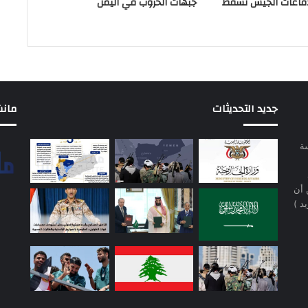
دفاعات الجيش تسقط
جبهات الحروب في اليمن
جديد التحديثات
مانشيت 
سة
 أن
د )