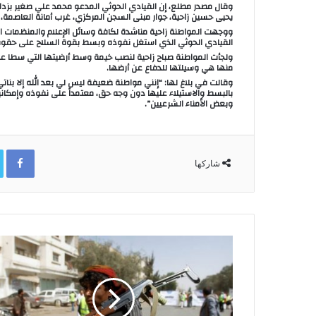
وقال مصدر مطلع، إن القيادي الحوثي المدعو محمد علي صغير بزدان
يحيى حسين زاحية، جوار مبنى السجن المركزي، غرب أمانة العاصمة، 
ووجهت المواطنة زاحية مناشدة لكافة وسائل الإعلام والمنظمات ال
القيادي الحوثي الذي استغل نفوذه وبسط بقوة السلاح على حقوقه
ولجأت المواطنة صباح زاحية لنصب خيمة وسط أرضيتها التي سطا علي
منها هي وسيلتها للدفاع عن أرضها.
وقالت في بلاغ لها: “إنني مواطنة ضعيفة ليس لي بعد الله إلا بن
بالبسط والاستيلاء عليها دون وجه حق، معتمداً على نفوذه وإمكانيا
وبعض الأمناء الشرعيين”.
ok
شاركها