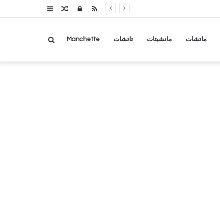
RSS
تسجيل
مقال
عمود
الدخول
عشوائي
جانبي
بحث
ماتشات
مانشيتات
تاتشات
Manchette
عن