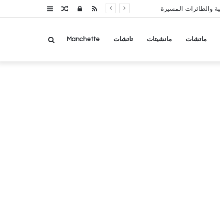
RSS
تسجيل
مقال
عمود
ة والطائرات المسيرة
الدخول
عشوائي
جانبي
بحث
ماتشات
مانشيتات
تاتشات
Manchette
عن