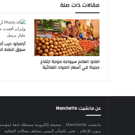
مقالات ذات صلة
أرامكو: حرب أم
سوق النفط العالمية 2.6 
الفاو: العالم سيواجه موجة ارتفاع
جديدة في أسعار المواد الغذائية
عن مانشيت Manchette
مانشيت Manchette .. صحيفة إلكترونية مستقلة تابعة لمؤس
بينون للإعلام .. تعنى بالشأن اليمني بمختلف مجالاته الثقافية