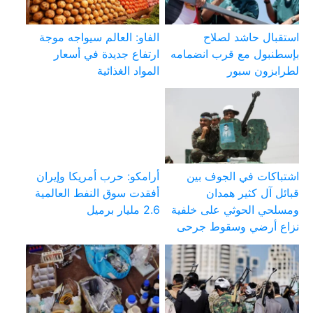
استقبال حاشد لصلاح
الفاو: العالم سيواجه موجة
بإسطنبول مع قرب انضمامه
ارتفاع جديدة في أسعار
لطرابزون سبور
المواد الغذائية
اشتباكات في الجوف بين
أرامكو: حرب أمريكا وإيران
قبائل آل كثير همدان
أفقدت سوق النفط العالمية
ومسلحي الحوثي على خلفية
2.6 مليار برميل
نزاع أرضي وسقوط جرحى