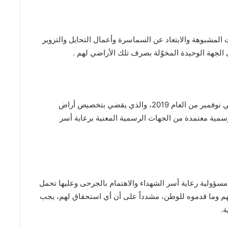
المشبوهة والابتعاد عن السماسرة وأعمال التحايل والتزوير
الجهة الوحيدة المخوّلة بصرف تلك الأراضي لهم .
والاقرار بالعمل وفق توجيهات رئيس الوزراء الصادرة في نوفمبر من العام 2019، والذي يقضي بتخصيص أراض
مية معتمدة من الجهات الرسمية المعنية برعاية أسر
مسؤولية رعاية أسر الشهداء والاهتمام بالجرحى وعليها تحمل
ياتهم وما قدموه للوطن، مشدداً على أن أي استحقاق لهم، يجب
ة.