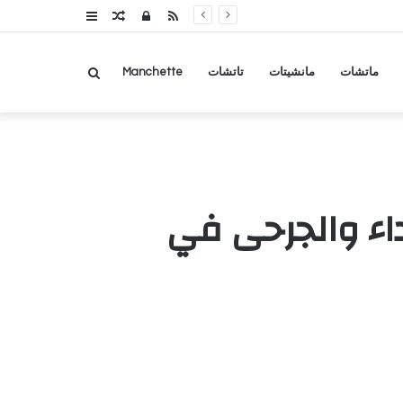
RSS
تسجيل
مقال
عمود
الدخول
عشوائي
جانبي
بحث
ماتشات
مانشيتات
تاتشات
Manchette
عن
ء والجرحى في