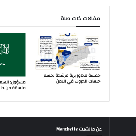
مقالات ذات صلة
خمسة محاور برية مرشحة لحسم
جبهات الحروب في اليمن
مسؤول: السعو
منسقة من حلفا
عن مانشيت Manchette