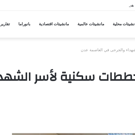
هجمات منسقة من حلفاء لإيران
نشيتات محلية
مانشيتات عالمية
مانشيتات اقتصادية
بانوراما
تقارير
داء والجرحى في العاصمة عدن
طات سكنية لأسر الشهدا