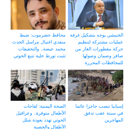
الخنبشي يوجه بتشكيل غرفة
محافظ حضرموت: ضبط
عمليات مشتركة لتنظيم
منفذي اغتيال مراسل الحدث
حركة مقطورات الغاز من
محمد عيضة.. والتحقيقات
صافر وضمان وصولها
تثبت تورط خلية تتبع الحوثي
للمحافظات المحررة
إسبانيا تنصب حاجزا عائما
الصحة اليمنية: لقاحات
في سبتة عقب تدفق
الأطفال متوفرة.. وعراقيل
المهاجرين
الحوثي تهدد بعودة شلل
الأطفال والحصبة