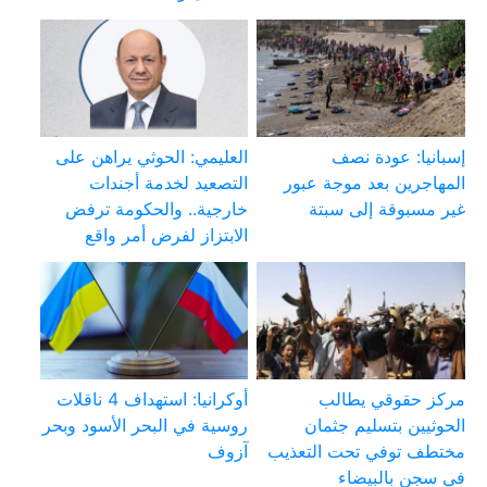
إسبانيا: عودة نصف
العليمي: الحوثي يراهن على
المهاجرين بعد موجة عبور
التصعيد لخدمة أجندات
غير مسبوقة إلى سبتة
خارجية.. والحكومة ترفض
الابتزاز لفرض أمر واقع
مركز حقوقي يطالب
أوكرانيا: استهداف 4 ناقلات
الحوثيين بتسليم جثمان
روسية في البحر الأسود وبحر
مختطف توفي تحت التعذيب
آزوف
في سجن بالبيضاء