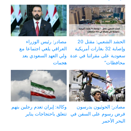
الحشد الشعبي: مقتل 20
مصادر: رئيس الوزراء
وإصابة 32 بغارات أمريكية
العراقي يلغي اجتماعا مع
سعودية على مقراتنا في عدة
ولي العهد السعودي بعد
محافظات”
هجمات
مصادر: الحوثيون يدرسون
وكالة: إيران تعدم رجلين بتهم
فرض رسوم على السفن في
تتعلق باحتجاجات يناير
البحر الأحمر