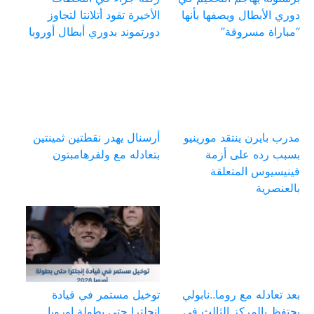
دوري الأبطال ويصفها بأنها
الأخيرة تقود أتلانتا لتجاوز
“مباراة مسروقة”
دورتموند بدوري أبطال أوروبا
مدرب بايرن ينتقد مورينيو
أرسنال يهدر نقطتين ثمينتين
بسبب رده على أزمة
بتعادله مع ولفرهامبتون
فينيسيوس المتعلقة
بالعنصرية
بعد تعادله مع روما..نابولي
توخيل مستمر في قيادة
يحتفظ بالمركز الثالث في
انجلترا حتى بطولة اوروبا