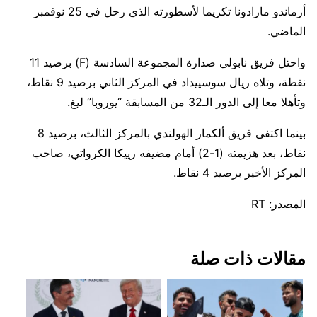
أرماندو مارادونا تكريما لأسطورته الذي رحل في 25 نوفمبر
الماضي.
واحتل فريق نابولي صدارة المجموعة السادسة (F) برصيد 11
نقطة، وتلاه ريال سوسييداد في المركز الثاني برصيد 9 نقاط،
وتأهلا معا إلى الدور الـ32 من المسابقة “يوروبا” ليغ.
بينما اكتفى فريق ألكمار الهولندي بالمركز الثالث، برصيد 8
نقاط، بعد هزيمته (1-2) أمام مضيفه رييكا الكرواتي، صاحب
المركز الأخير برصيد 4 نقاط.
المصدر: RT
مقالات ذات صلة