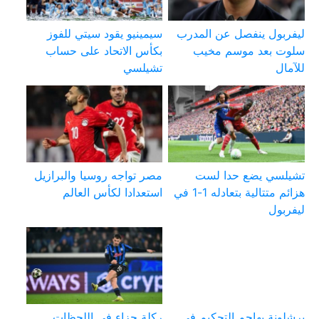
ليفربول ينفصل عن المدرب
سيمينيو يقود سيتي للفوز
سلوت بعد موسم مخيب
بكأس الاتحاد على حساب
للآمال
تشيلسي
تشيلسي يضع حدا لست
مصر تواجه روسيا والبرازيل
هزائم متتالية بتعادله 1-1 في
استعدادا لكأس العالم
ليفربول
برشلونة يهاجم التحكيم في
ركلة جزاء في اللحظات