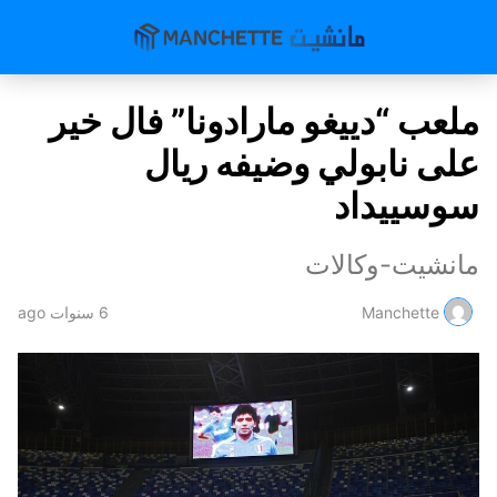
ملعب “دييغو مارادونا” فال خير
على نابولي وضيفه ريال
سوسييداد
مانشيت-وكالات
Manchette
6 سنوات ago