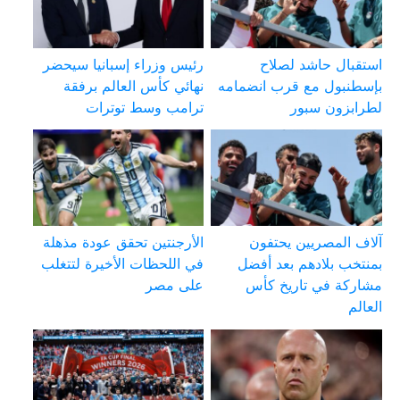
استقبال حاشد لصلاح
رئيس وزراء إسبانيا سيحضر
بإسطنبول مع قرب انضمامه
نهائي كأس العالم برفقة
لطرابزون سبور
ترامب وسط توترات
آلاف المصريين يحتفون
الأرجنتين تحقق عودة مذهلة
بمنتخب بلادهم بعد أفضل
في اللحظات الأخيرة لتتغلب
مشاركة في تاريخ كأس
على مصر
العالم