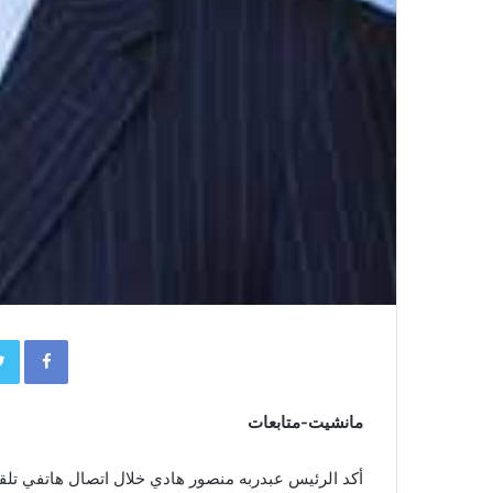
book
مانشيت-متابعات
أكد الرئيس عبدربه منصور هادي خلال اتصال هاتفي تلقا