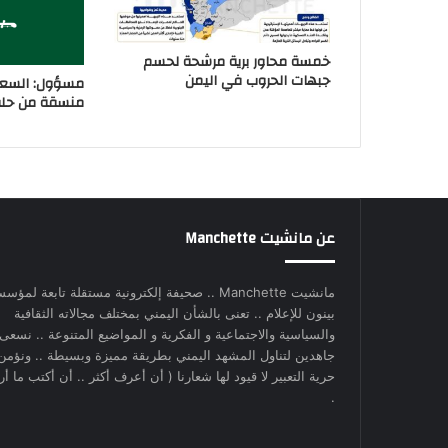
خمسة محاور برية مرشحة لحسم
جبهات الحروب في اليمن
مسؤول: السعو
منسقة من حلفا
عن مانشيت Manchette
مانشيت Manchette .. صحيفة إلكترونية مستقلة تابعة لمؤس
بينون للإعلام .. تعنى بالشأن اليمني بمختلف مجالاته الثقافية
والسياسية والاجتماعية و الفكرية و المواضيع المتنوعة .. نسعى
جاهدين لتناول المشهد اليمني بطريقة مميزة وبسيطة .. ونؤمن
حرية التعبير لا قيود لها شعارنا ( أن أعرف أكثر .. أن أكتب ما أري
.