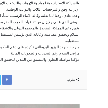
والشراكة الاستراتيجية لمواجهة الإرهاب والتدخلات الإير
الإيرانية وفق والمرجعيات الثلاث والثوابت الوطنية.
وجدد هادي، وفقا لما نقلته وكالة الانباء الرسمية سبأ،
اليمني الذي عانى ولايزال من تداعيات الحرب المفروضة 
وثمن دعم المملكة المتحدة والمجتمع الدولي والاشقاء 
السلام وتحقيق مضامينه وغاياته الذي يؤسس لمستقبل 
مستقبليه.
من جانبه جدد الوزير البريطاني تأكيده على دعم الحكو
مرافئ السلام رغم التحديات والصعوبات الماثلة..
مؤكدا مواصلة التعاون والتنسيق بين البلدين لتحقيق ال
ok
شاركها