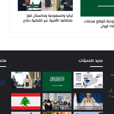
تركيا والسعودية وباكستان تعزز
علاقاتها الأمنية عبر اتفاقية دفاع
دية تتوقع هجمات
ء لإيران
جديد التحديثات
مانشيت 
سة
 أن
د )