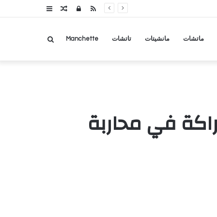
RSS
تسجيل
مقال
عمود
الدخول
عشوائي
جانبي
بحث
ماتشات
مانشيتات
تاتشات
Manchette
عن
راكة في محاربة