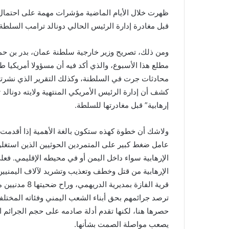
ظهرت خلال الأيام الماضية مؤشرات مهمة على احتمال
قبل مغادرة إدارة الرئيس الحالي دونالد ترامب السلطة 
ومن ذلك، تصريح وزير خارجية سلطنة عمان، بدر بن حمد
مطلع هذا الأسبوع، والذي أكد فيه أن مسؤولا أمريكيا 
محادثات جرت في السلطنة، وكذلك التقرير الذي نشرته
كشف أن إدارة الرئيس الأمريكي المنتهية ولايته دونا
إرهابية” قبل مغادرتها للسلطة.
ولاشك أن خطوة كهذه ستكون بالغة الأهمية إذا أقدمت
عامل ضغط كبير على المتمردين الحوثيين الذين استغلو
الإرهابية سواء داخل اليمن أو في محيطه الإقليمي. فع
الإرهابية من قتل وخطف وتعذيب وتشريد لآلاف اليمنيي
قرية الفازة بم
ترصد جرائمهم بحق أبناء الشعب اليمني وفئاته المختلفة
حصرها هنا، لكنها تقدم أدلة صادمه على حجم الجرائم الإ
يصعب مواصلة الصمت بشأنها.