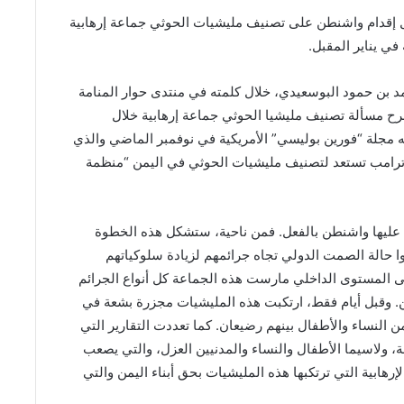
 إقدام واشنطن على تصنيف مليشيات الحوثي جماعة إرهابية
في يناير المقبل.
 بن حمود البوسعيدي، خلال كلمته في منتدى حوار المنامة
طرح مسألة تصنيف مليشيا الحوثي جماعة إرهابية خلال
 مجلة “فورين بوليسي” الأمريكية في نوفمبر الماضي والذي
لد ترامب تستعد لتصنيف مليشيات الحوثي في اليمن “منظمة
 عليها واشنطن بالفعل. فمن ناحية، ستشكل هذه الخطوة
ا حالة الصمت الدولي تجاه جرائمهم لزيادة سلوكياتهم
لى المستوى الداخلي مارست هذه الجماعة كل أنواع الجرائم
ن. وقبل أيام فقط، ارتكبت هذه المليشيات مجزرة بشعة في
ديرية الدريهمي، وراح ضحيتها 8 مدنيين من النساء والأطفال بينهم رضيعان. كما تعددت التقارير التي
، ولاسيما الأطفال والنساء والمدنيين العزل، والتي يصعب
رهابية التي ترتكبها هذه المليشيات بحق أبناء اليمن والتي