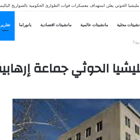
معسكرين حكوميين بمأرب وحضرموت بصواريخ ومسيّرات وسقوط قتلى وجرحى
نشيتات محلية
مانشيتات عالمية
مانشيتات اقتصادية
بانوراما
تقارير
ية؟
يا الحوثي جماعة إرهابية