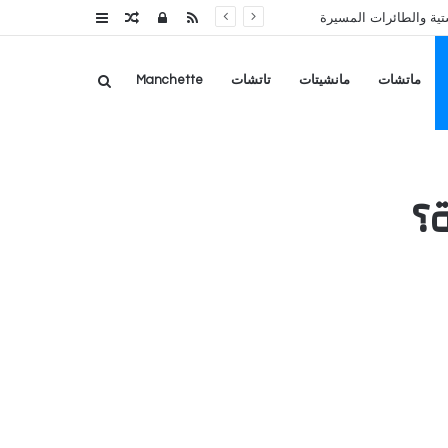
RSS
تسجيل
مقال
عمود
الدخول
عشوائي
جانبي
بحث
ماتشات
مانشيتات
تاتشات
Manchette
عن
؟