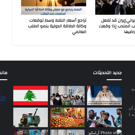
اني:إيران قد تفعل
تراجع أسعار النفط وسط توقعات
ب المندب إذا وقعت
وكالة الطاقة الدولية بنمو الطلب
اضيها
العالمي
جديد التحديثات
مانشيت 
سة
 أن
د )