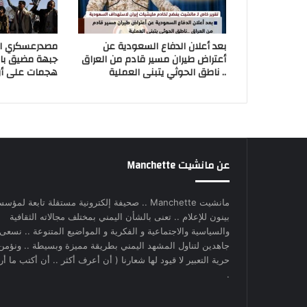
بعد أعلان الدفاع السعودية عن
مصدرعسكري اير
أعتراض طيران مسير قادم من العراق
جبهة مضيق با
.. ناطق الحوثي يتبنى العملية
هجمات على أر
عن مانشيت Manchette
مانشيت Manchette .. صحيفة إلكترونية مستقلة تابعة لمؤس
بينون للإعلام .. تعنى بالشأن اليمني بمختلف مجالاته الثقافية
والسياسية والاجتماعية و الفكرية و المواضيع المتنوعة .. نسعى
جاهدين لتناول المشهد اليمني بطريقة مميزة وبسيطة .. ونؤمن
حرية التعبير لا قيود لها شعارنا ( أن أعرف أكثر .. أن أكتب ما أري
.