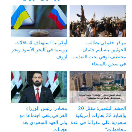
مركز حقوقي يطالب
أوكرانيا: استهداف 4 ناقلات
الحوثيين بتسليم جثمان
روسية في البحر الأسود وبحر
مختطف توفي تحت التعذيب
آزوف
في سجن بالبيضاء
الحشد الشعبي: مقتل 20
مصادر: رئيس الوزراء
وإصابة 32 بغارات أمريكية
العراقي يلغي اجتماعا مع
سعودية على مقراتنا في عدة
ولي العهد السعودي بعد
محافظات”
هجمات