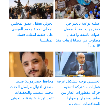
عملية نوعية بالعبر في
الحوثي يعتقل عضو المجلس
حضرموت.. ضبط معمل
المحلي بحجة محمد القيسي
عبوات ناسفة واعتقال
على خلفية انتقاده فساد
مطلوب في قضايا إرهاب منذ
الميليشيا
15 عاماً
الخنبشي يوجه بتشكيل غرفة
محافظ حضرموت: ضبط
عمليات مشتركة لتنظيم
منفذي اغتيال مراسل الحدث
حركة مقطورات الغاز من
محمد عيضة.. والتحقيقات
صافر وضمان وصولها
تثبت تورط خلية تتبع الحوثي
للمحافظات المحررة