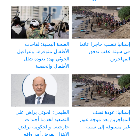
إسبانيا تنصب حاجزا عائما
الصحة اليمنية: لقاحات
في سبتة عقب تدفق
الأطفال متوفرة.. وعراقيل
المهاجرين
الحوثي تهدد بعودة شلل
الأطفال والحصبة
إسبانيا: عودة نصف
العليمي: الحوثي يراهن على
المهاجرين بعد موجة عبور
التصعيد لخدمة أجندات
غير مسبوقة إلى سبتة
خارجية.. والحكومة ترفض
الابتزاز لفرض أمر واقع