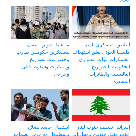
الناطق العسكري باسم
مليشيا الحوثي تقصف
مليشيا الحوثي يعلن استهداف
معسكرين حكوميين بمأرب
معسكرات قوات الطوارئ
وحضرموت بصواريخ
الحكومية بالصواريخ
ومسيّرات وسقوط قتلى
الباليستية والطائرات
وجرحى
المسيرة
إسرائيل تقصف جنوب لبنان
استقبال حاشد لصلاح
عقب مقتل جنديين ومحادثات
بإسطنبول مع قرب انضمامه