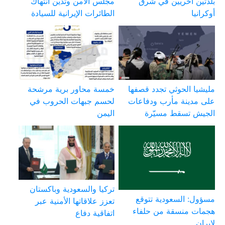
بلدتين أخريين في شرق
مجلس الأمن وتدين انتهاك
أوكرانيا
الطائرات الإيرانية للسيادة
مليشيا الحوثي تجدد قصفها
خمسة محاور برية مرشحة
على مدينة مأرب ودفاعات
لحسم جبهات الحروب في
الجيش تسقط مسيّرة
اليمن
تركيا والسعودية وباكستان
مسؤول: السعودية تتوقع
تعزز علاقاتها الأمنية عبر
هجمات منسقة من حلفاء
اتفاقية دفاع
لإيران