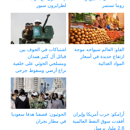
روما تستمر
لطرابزون سبور
الفاو: العالم سيواجه موجة
اشتباكات في الجوف بين
ارتفاع جديدة في أسعار
قبائل آل كثير همدان
المواد الغذائية
ومسلحي الحوثي على خلفية
نزاع أرضي وسقوط جرحى
أرامكو: حرب أمريكا وإيران
الحوثيون: قصفنا هدفا سعوديا
أفقدت سوق النفط العالمية
في مطار نجران
2.6 مليار برميل