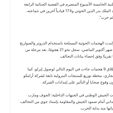
ة الخامسة الأسبوع المنصرم في القضية الجنائية الرابعة
للعام الحالي، ضد زعيم ميليشيات الحوثي الانقلابية عبد الملك بدر الدين الحوثي و174 قيادياً آخرين في جماعته،
ئم حرب”.
تزايدت الهجمات الحوثية المسلحة باستخدام الدرونز والصواريخ
على السعودية لتسجل معدلات عالية من الصعود. ففي شهر أكتوبر الماضي، سجل نحو 21 هجومًا، بعد مرحلة من
وسجل يوم 28 أكتوبر أعلى تلك المعدلات حيث شهد إطلاق 9 هجمات جاءت في اليوم التالي لوصول إيرلو، كما
الحوثي الموالية لإيران 24 نوفمبر الجاري، محطة توزيع للمنتجات البترولية تابعة لشركة أرامكو
وقوع ضحايا أو التأثير على إمدادات الشركة.
ت الجيش الوطني في الجبهات الداخلية: الجوف ومارب
يداني أمام صمود الجيش والمقاومة بإسناد جوي من التحالف،
تها منذ بداية الحرب.