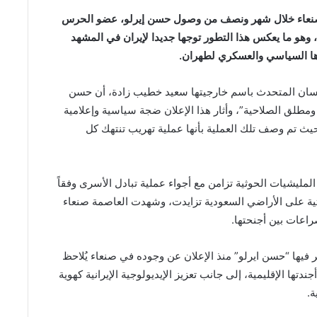
 صنعاء خلال شهر ونصف من وصول حسن إيرلو، عضو الحرس
، وهو ما يعكس هذا التطور توجها جديدا لإيران في المشهد
رها السياسي والعسكري لطهران.
لسان المتحدث باسم خارجيتها سعيد خطيب زادة، أن حسن
ومطلق الصلاحية”، وأثار هذا الإعلان ضجة سياسية وإعلامية
حيث تم وصف تلك العملية بأنها عملية تهريب تنتهك كل
لمليشيات الحوثية تزامن مع أجواء عملية تبادل الأسرى وفقاً
حوثية على الأراضي السعودية تزايدت، وشهدت العاصمة صنعاء
اعات بين أجنحتها.
 فيها “حسن ايرلو” منذ الإعلان عن وجوده في صنعاء يُلاحظ
دتها الإقليمية، إلى جانب تعزيز الإيديولوجية الإيرانية كهوية
ة.