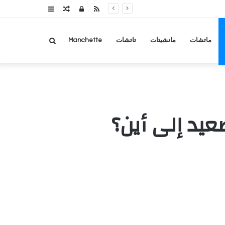
RSS
تسجيل
مقال
عمود
الدخول
عشوائي
جانبي
بحث
ماتشات
مانشيتات
تاتشات
Manchette
عن
عيد إلى أين؟