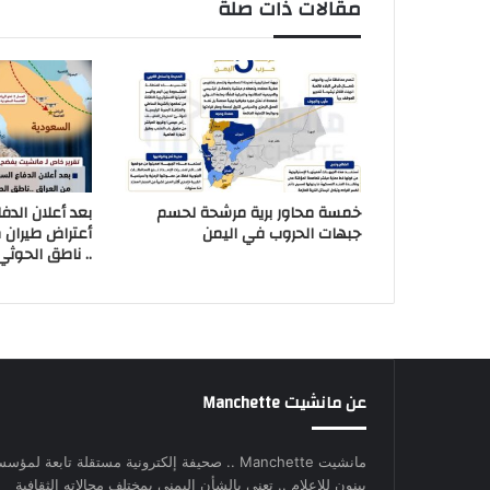
مقالات ذات صلة
خمسة محاور برية مرشحة لحسم
بعد أعلان الدف
جبهات الحروب في اليمن
أعتراض طيران 
.. ناطق الحوثي
عن مانشيت Manchette
مانشيت Manchette .. صحيفة إلكترونية مستقلة تابعة لمؤس
بينون للإعلام .. تعنى بالشأن اليمني بمختلف مجالاته الثقافية