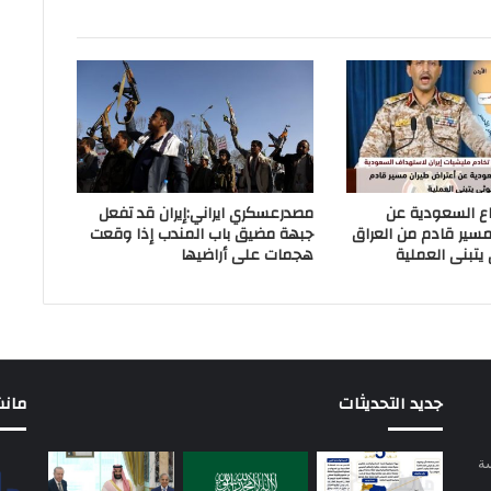
اع السعودية عن
مصدرعسكري ايراني:إيران قد تفعل
مسير قادم من العراق
جبهة مضيق باب المندب إذا وقعت
 يتبنى العملية
هجمات على أراضيها
جديد التحديثات
مانشيت 
سة