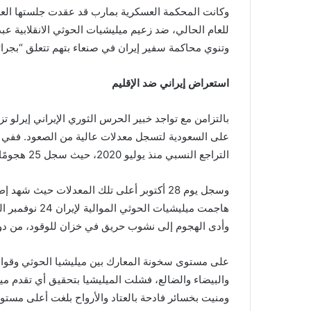
وكانت المحكمة العسكرية بمارب قد عقدت جلستها العلني
وتنوي محاكمة سفير إيران في صنعاء بتهم تتعلق “بجرا
استعراض إيراني ضد الإقليم
بالتزامن مع تواجد خبير الحرس الثوري الإيراني إيرلو 
التراجع النسبي منذ يوليو 2020، حيث سجل 25 هجومًا تقريبًا وفق إحصاء بيانات التحالف.
هاجمت ميليشيات 
وأدى الهجوم إلى نشوب حريق في خزان للوقود، من دون 
على مستوى سخونة المعارك بين ميليشيا الحوثي وقوا
والبيضاء والضالع، فشلت الميليشيا بتحقيق أي تقدم م
ومنيت بخسائر فادحة بالعتاد والأرواح بلغت أعلى مستويا