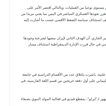
 مستوى نوعيا من العمليات، وبالتالي اقتصر الأمر على
 تعزز نفوذها العسكري المباشر في اليمن بما يعني مزيدا من
حالف استئناف سياسة الضغط الأقصى حسب ما أشارت إليه
 في حوار لها مع موقع “الثورة نت” 17 نوفمبر الجاري، أن الهدف الثاني لإيران سعيها لشرعنة وجودها
ي في حال قررت الإدارة الديمقراطية استئناف مسار
علنية، باشرت بإغلاق عدد من الأقسام الدراسية في جامعة
يماني على أول دفعة خريجين من قسم اللغة الفارسية، في
ظهور لـ”ايرلو”، بمقطع فيديو في فعالية المولد النبوي بصنعاء