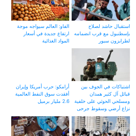
استقبال حاشد لصلاح
الفاو: العالم سيواجه موجة
بإسطنبول مع قرب انضمامه
ارتفاع جديدة في أسعار
لطرابزون سبور
المواد الغذائية
اشتباكات في الجوف بين
أرامكو: حرب أمريكا وإيران
قبائل آل كثير همدان
أفقدت سوق النفط العالمية
ومسلحي الحوثي على خلفية
2.6 مليار برميل
نزاع أرضي وسقوط جرحى