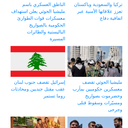
تركيا والسعودية وباكستان
الناطق العسكري باسم
تعزز علاقاتها الأمنية عبر
مليشيا الحوثي يعلن استهداف
اتفاقية دفاع
معسكرات قوات الطوارئ
الحكومية بالصواريخ
الباليستية والطائرات
المسيرة
مليشيا الحوثي تقصف
إسرائيل تقصف جنوب لبنان
معسكرين حكوميين بمأرب
عقب مقتل جنديين ومحادثات
وحضرموت بصواريخ
روما تستمر
ومسيّرات وسقوط قتلى
وجرحى