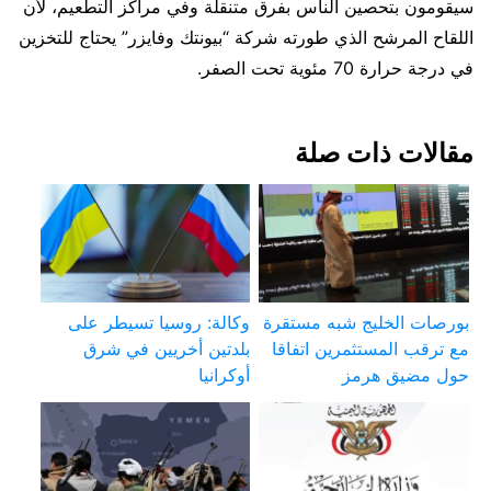
سيقومون بتحصين الناس بفرق متنقلة وفي مراكز التطعيم، لأن
اللقاح المرشح الذي طورته شركة “بيونتك وفايزر” يحتاج للتخزين
في درجة حرارة 70 مئوية تحت الصفر.
مقالات ذات صلة
بورصات الخليج شبه مستقرة
وكالة: روسيا تسيطر على
مع ترقب المستثمرين اتفاقا
بلدتين أخريين في شرق
حول مضيق هرمز
أوكرانيا