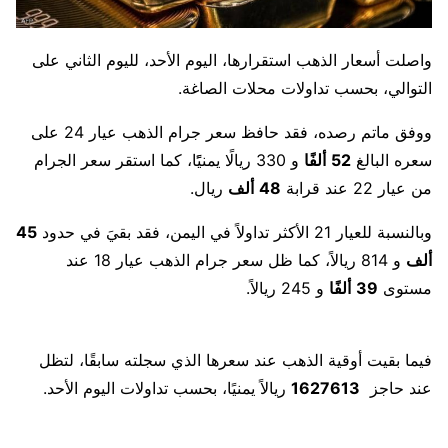
واصلت أسعار الذهب استقرارها، اليوم الأحد، لليوم الثاني على
التوالي، بحسب تداولات محلات الصاغة.
ووفق ماتم رصده، فقد حافظ سعر جرام الذهب عيار 24 على
سعره البالغ
52
ألفًا
و 330 ريالًا يمنيًًا، كما استقر سعر الجرام
من عيار 22 عند قرابة
48
ألف
ريال.
وبالنسبة للعيار 21 الأكثر تداولاً في اليمن، فقد بقيَ في حدود
45
ألف
و 814 ريالاً، كما ظل سعر جرام الذهب عيار 18 عند
مستوى
39
ألفًا
و 245 ريالاً.
فيما بقيت أوقية الذهب عند سعرها الذي سجلته سابقًا، لتظل
عند حاجز
1627613
ريالاً يمنيًا، بحسب تداولات اليوم الأحد.