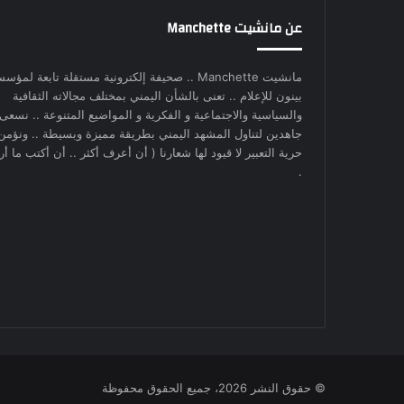
عن مانشيت Manchette
مانشيت Manchette .. صحيفة إلكترونية مستقلة تابعة لمؤس
بينون للإعلام .. تعنى بالشأن اليمني بمختلف مجالاته الثقافية
والسياسية والاجتماعية و الفكرية و المواضيع المتنوعة .. نسعى
جاهدين لتناول المشهد اليمني بطريقة مميزة وبسيطة .. ونؤمن
حرية التعبير لا قيود لها شعارنا ( أن أعرف أكثر .. أن أكتب ما أري
.
© حقوق النشر 2026، جميع الحقوق محفوظة