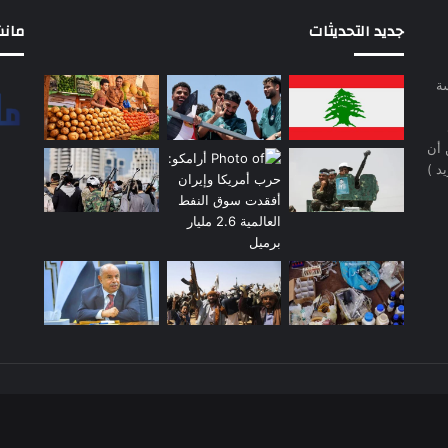
جديد التحديثات
مانشيت 
سة
 أن
د )