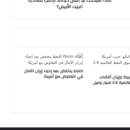
ماذا سيحدث لو رفض دونالد ترامب مغادرة
البيت الأبيض؟
النفط ينخفض بعد إحياء إيران الآمال
في التفاوض مع أمريكا
ريكا وإيران أفقدت
مليار برميل