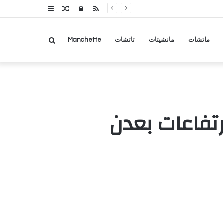
RSS
تسجيل
مقال
عمود
الدخول
عشوائي
جانبي
بحث
ماتشات
مانشيتات
تاتشات
Manchette
عن
رتفاعات بعدن