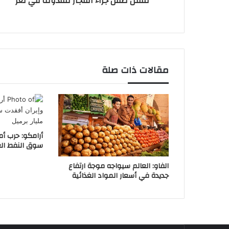
مقتل طفل جراء انفجار مقذوف في تعز
مقالات ذات صلة
أرامكو: حرب أم
سوق النفط العالمية 2.6 
الفاو: العالم سيواجه موجة ارتفاع
جديدة في أسعار المواد الغذائية