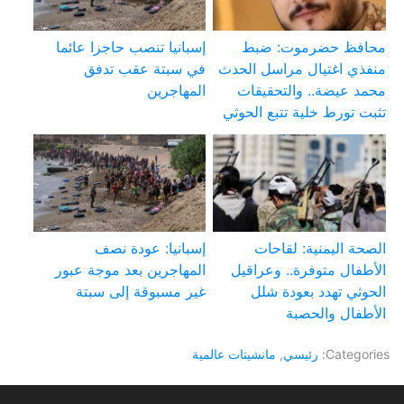
محافظ حضرموت: ضبط
إسبانيا تنصب حاجزا عائما
منفذي اغتيال مراسل الحدث
في سبتة عقب تدفق
محمد عيضة.. والتحقيقات
المهاجرين
تثبت تورط خلية تتبع الحوثي
الصحة اليمنية: لقاحات
إسبانيا: عودة نصف
الأطفال متوفرة.. وعراقيل
المهاجرين بعد موجة عبور
الحوثي تهدد بعودة شلل
غير مسبوقة إلى سبتة
الأطفال والحصبة
Categories:
رئيسي
,
مانشيتات عالمية