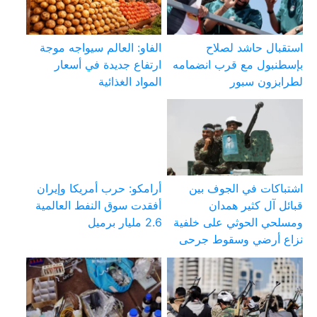
استقبال حاشد لصلاح
الفاو: العالم سيواجه موجة
بإسطنبول مع قرب انضمامه
ارتفاع جديدة في أسعار
لطرابزون سبور
المواد الغذائية
اشتباكات في الجوف بين
أرامكو: حرب أمريكا وإيران
قبائل آل كثير همدان
أفقدت سوق النفط العالمية
ومسلحي الحوثي على خلفية
2.6 مليار برميل
نزاع أرضي وسقوط جرحى