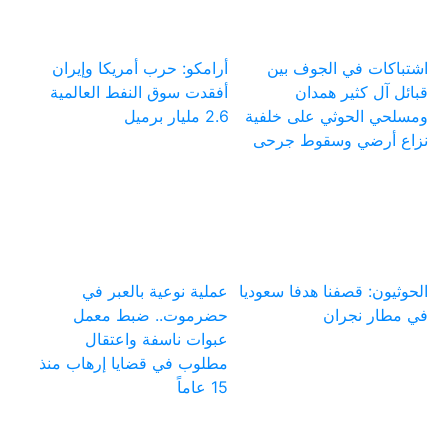
اشتباكات في الجوف بين
أرامكو: حرب أمريكا وإيران
قبائل آل كثير همدان
أفقدت سوق النفط العالمية
ومسلحي الحوثي على خلفية
2.6 مليار برميل
نزاع أرضي وسقوط جرحى
الحوثيون: قصفنا هدفا سعوديا
عملية نوعية بالعبر في
في مطار نجران
حضرموت.. ضبط معمل
عبوات ناسفة واعتقال
مطلوب في قضايا إرهاب منذ
15 عاماً